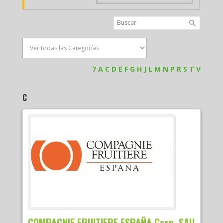
7
A
C
D
E
F
G
H
J
L
M
N
P
R
S
T
V
C
COMPAGNIE FRUITIERE ESPAÑA Corp. SAU