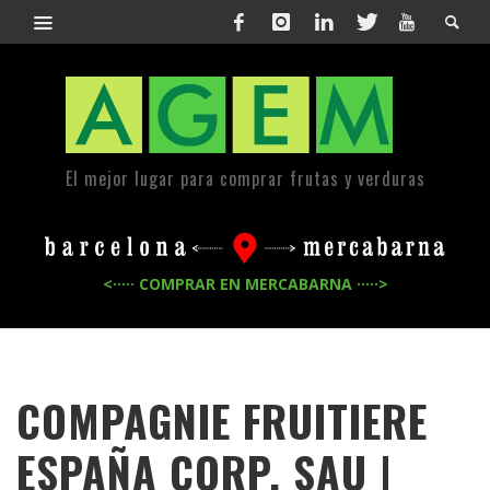
El mejor lugar para comprar frutas y verduras
<····· COMPRAR EN MERCABARNA ·····>
COMPAGNIE FRUITIERE
ESPAÑA CORP. SAU |