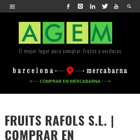
El mejor lugar para comprar frutas y verduras
<····· COMPRAR EN MERCABARNA ·····>
FRUITS RAFOLS S.L. |
COMPRAR EN