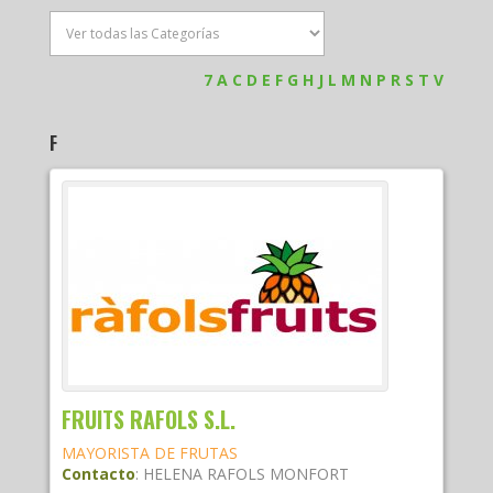
7
A
C
D
E
F
G
H
J
L
M
N
P
R
S
T
V
F
FRUITS RAFOLS S.L.
MAYORISTA DE FRUTAS
Contacto
:
HELENA
RAFOLS MONFORT