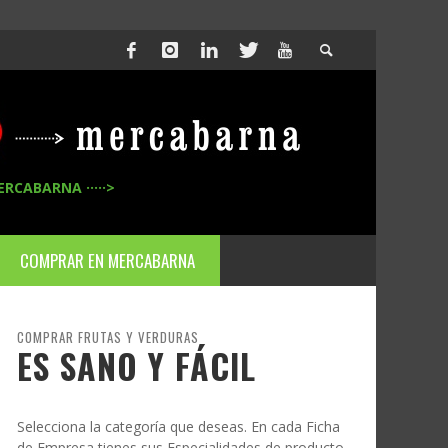
ERCABARNA ·····>
COMPRAR EN MERCABARNA
COMPRAR FRUTAS Y VERDURAS
ES SANO Y FÁCIL
Selecciona la categoría que deseas. En cada Ficha
de Empresa tienes sus Especialidades de producto