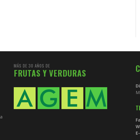
MÁS DE 30 AÑOS DE
FRUTAS Y VERDURAS
D
M
T
ia
Fa
W
E-