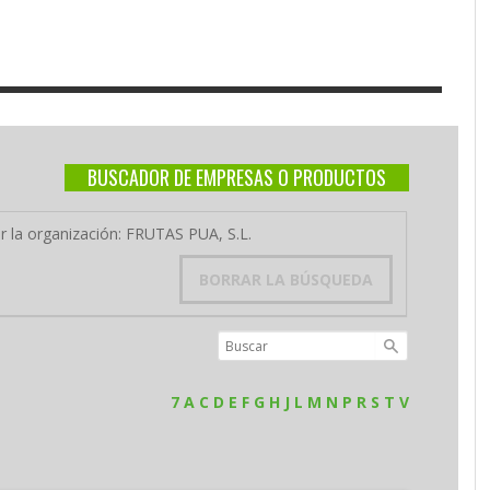
BUSCADOR DE EMPRESAS O PRODUCTOS
or la organización: FRUTAS PUA, S.L.
BORRAR LA BÚSQUEDA
7
A
C
D
E
F
G
H
J
L
M
N
P
R
S
T
V