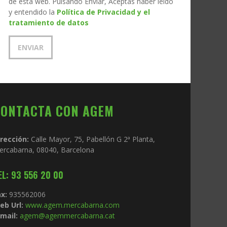
de esta web. Pulsando Enviar, Aceptas haber leído
y entendido la
Política de Privacidad y el
tratamiento de datos
CONTACTA CON AGEM
irección:
Calle Mayor, 75, Pabellón G 2ª Planta,
ercabarna, 08040, Barcelona
EL: 93 556 20 00
x:
935562006
eb Url:
www.agem.mercabarna.com
mail:
agem@agemmercabarna.cat