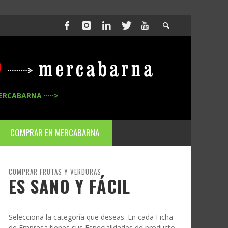
ERCABARNA ·····>
COMPRAR EN MERCABARNA
COMPRAR FRUTAS Y VERDURAS
ES SANO Y FÁCIL
Selecciona la categoría que deseas. En cada Ficha
de Empresa tienes sus Especialidades de producto