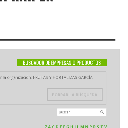
BUSCADOR DE EMPRESAS O PRODUCTOS
 por la organización: FRUTAS Y HORTALIZAS GARCÍA
BORRAR LA BÚSQUEDA
7
A
C
D
E
F
G
H
J
L
M
N
P
R
S
T
V