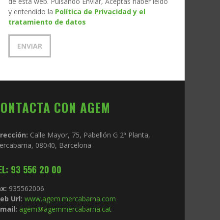
de esta web. Pulsando Enviar, Aceptas haber leído
y entendido la
Política de Privacidad y el
tratamiento de datos
CONTACTA CON AGEM
irección:
Calle Mayor, 75, Pabellón G 2ª Planta,
ercabarna, 08040, Barcelona
EL: 93 556 20 00
x:
935562006
eb Url:
www.agem.mercabarna.com
mail:
agem@agemmercabarna.cat