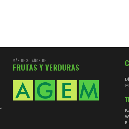
MÁS DE 30 AÑOS DE
FRUTAS Y VERDURAS
D
M
T
ia
Fa
W
E-