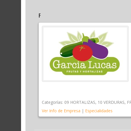
F
Categorías:
09 HORTALIZAS
,
10 VERDURAS
,
F
Ver Info de Empresa
|
Especialidades