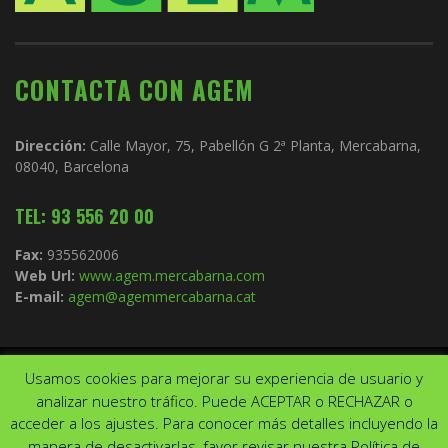
CONTACTA CON AGEM
Dirección:
Calle Mayor, 75, Pabellón G 2ª Planta, Mercabarna,
08040, Barcelona
TEL: 93 556 20 00
Fax:
935562006
Web Url:
www.agem.mercabarna.com
E-mail:
agem@agemmercabarna.cat
Usamos cookies para mejorar su experiencia de usuario y
Copyright © 2021.
AGEM
. Todos los derechos reservados. Diseño de
analizar nuestro tráfico. Puede ACEPTAR o RECHAZAR o
Aviso Legal
Política de privacidad
acceder a los ajustes. Para conocer más detalles incluyendo la
↑ Volver arriba
manera de desactivarlas, favor revisar nuestra Política de
Utilizamos cookies para ofrecerte la mejor experiencia en