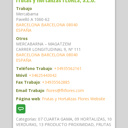
Trabajo
Mercabarna
Pavelló A 1060-62
BARCELONA
BARCELONA
08040
ESPAÑA
Otros
MERCABARNA – MAGATZEM
CARRER LONGITUDINAL 9, Nº 111
BARCELONA
BARCELONA
08040
ESPAÑA
Teléfono Trabajo
:
+34935562161
Móvil
:
+34625443042
Fax Trabajo
:
+34935562885
Email Trabajo
:
flores@fhflores.com
Página web
:
Frutas y Hortalizas Flores Website
Categorías:
07 CUARTA GAMA
,
09 HORTALIZAS
,
10
VERDURAS
,
13 PRODUCTO PROXIMIDAD
,
FRUTAS