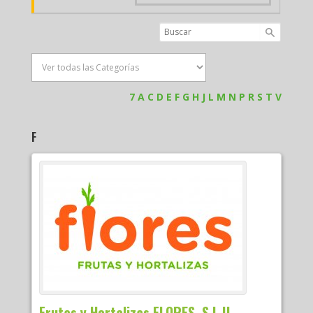
7
A
C
D
E
F
G
H
J
L
M
N
P
R
S
T
V
F
Frutas y Hortalizas FLORES, S.L.U.