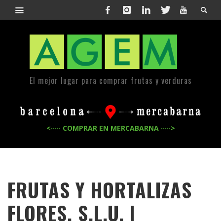
El mejor lugar para comprar frutas y verduras
<····· COMPRAR EN MERCABARNA ·····>
FRUTAS Y HORTALIZAS
FLORES, S.L.U. |