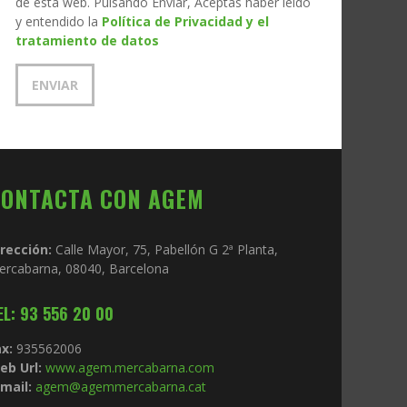
de esta web. Pulsando Enviar, Aceptas haber leído
y entendido la
Política de Privacidad y el
tratamiento de datos
CONTACTA CON AGEM
irección:
Calle Mayor, 75, Pabellón G 2ª Planta,
ercabarna, 08040, Barcelona
EL: 93 556 20 00
x:
935562006
eb Url:
www.agem.mercabarna.com
mail:
agem@agemmercabarna.cat