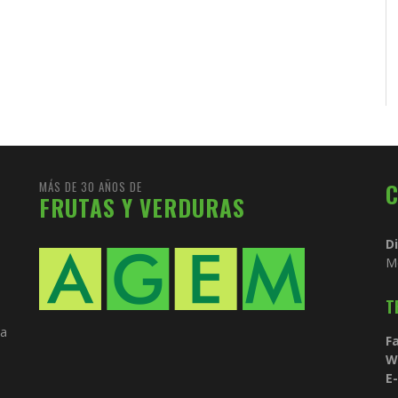
MÁS DE 30 AÑOS DE
FRUTAS Y VERDURAS
D
M
T
ia
Fa
W
E-