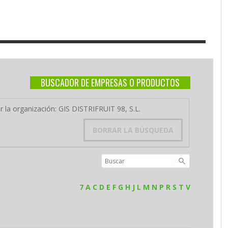
BUSCADOR DE EMPRESAS O PRODUCTOS
r la organización: GIS DISTRIFRUIT 98, S.L.
BORRAR LA BÚSQUEDA
7
A
C
D
E
F
G
H
J
L
M
N
P
R
S
T
V