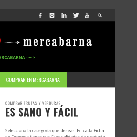
ERCABARNA ·····>
COMPRAR EN MERCABARNA
COMPRAR FRUTAS Y VERDURAS
ES SANO Y FÁCIL
Selecciona la categoría que deseas. En cada Ficha
de Empresa tienes sus Especialidades de producto