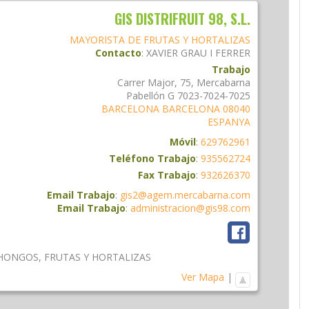
GIS DISTRIFRUIT 98, S.L.
MAYORISTA DE FRUTAS Y HORTALIZAS
Contacto
:
XAVIER
GRAU I FERRER
Trabajo
Carrer Major, 75, Mercabarna
Pabellón G 7023-7024-7025
BARCELONA
BARCELONA
08040
ESPANYA
Móvil
:
629762961
Teléfono Trabajo
:
935562724
Fax Trabajo
:
932626370
Email Trabajo
:
gis2@agem.mercabarna.com
Email Trabajo
:
administracion@gis98.com
 HONGOS
,
FRUTAS Y HORTALIZAS
Ver Mapa
|