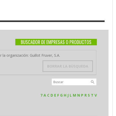
BUSCADOR DE EMPRESAS O PRODUCTOS
 la organización: Guillot Fruver, S.A.
BORRAR LA BÚSQUEDA
7
A
C
D
E
F
G
H
J
L
M
N
P
R
S
T
V