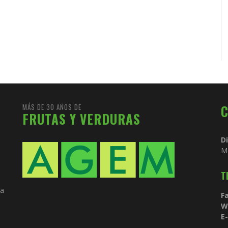
MÁS DE 30 AÑOS DE
FRUTAS Y VERDURAS
D
M
T
ia
Fa
W
E-