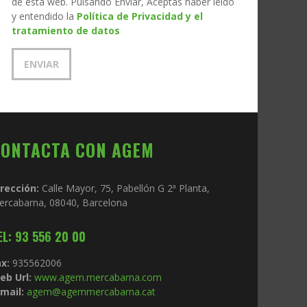
de esta web. Pulsando Enviar, Aceptas haber leído
y entendido la
Política de Privacidad y el
tratamiento de datos
CONTACTA CON AGEM
irección:
Calle Mayor, 75, Pabellón G 2ª Planta,
ercabarna, 08040, Barcelona
EL: 93 556 20 00
x:
935562006
eb Url:
www.agem.mercabarna.com
mail:
agem@agemmercabarna.cat