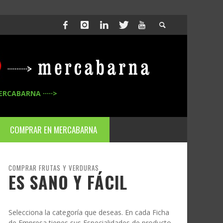
ERCABARNA ·····>
COMPRAR EN MERCABARNA
COMPRAR FRUTAS Y VERDURAS
ES SANO Y FÁCIL
Selecciona la categoría que deseas. En cada Ficha
de Empresa tienes sus Especialidades de producto