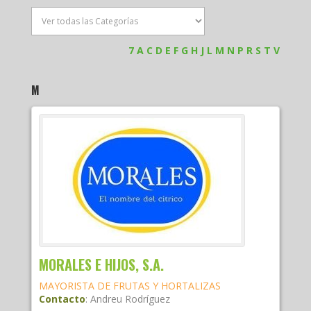
7
A
C
D
E
F
G
H
J
L
M
N
P
R
S
T
V
M
MORALES E HIJOS, S.A.
MAYORISTA DE FRUTAS Y HORTALIZAS
Contacto
:
Andreu
Rodríguez