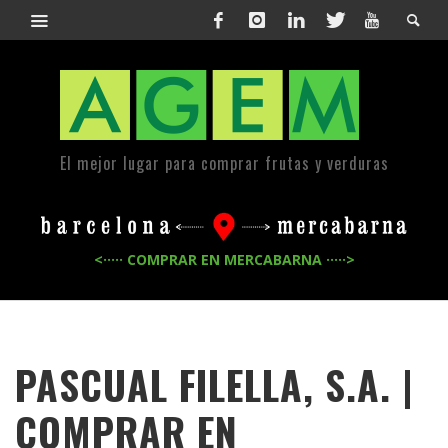
El mejor lugar para comprar frutas y verduras
<····· COMPRAR EN MERCABARNA ·····>
PASCUAL FILELLA, S.A. |
COMPRAR EN