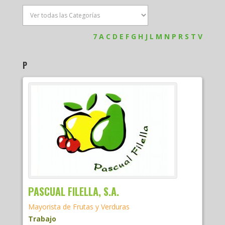
7
A
C
D
E
F
G
H
J
L
M
N
P
R
S
T
V
P
PASCUAL FILELLA, S.A.
Mayorista de Frutas y Verduras
Trabajo