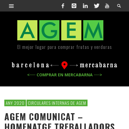
El mejor lugar para comprar frutas y verduras
<····· COMPRAR EN MERCABARNA ·····>
ANY 2020
CIRCULARES INTERNAS DE AGEM
AGEM COMUNICAT –
HOMENATGE TREBALLADORS