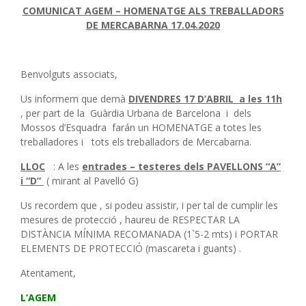
COMUNICAT AGEM – HOMENATGE ALS TREBALLADORS
DE MERCABARNA 17.04.2020
Benvolguts associats,
Us informem que demà
DIVENDRES 17 D’ABRIL a les 11h
, per part de la Guàrdia Urbana de Barcelona i dels
Mossos d’Esquadra farán un HOMENATGE a totes les
treballadores i tots els treballadors de Mercabarna.
LLOC
: A les
entrades – testeres dels PAVELLONS “A”
i “D”
( mirant al Pavelló G)
Us recordem que , si podeu assistir, i per tal de cumplir les
mesures de protecció , haureu de RESPECTAR LA
DISTÀNCIA MÍNIMA RECOMANADA (1`5-2 mts) i PORTAR
ELEMENTS DE PROTECCIÓ (mascareta i guants) .
Atentament,
L’AGEM