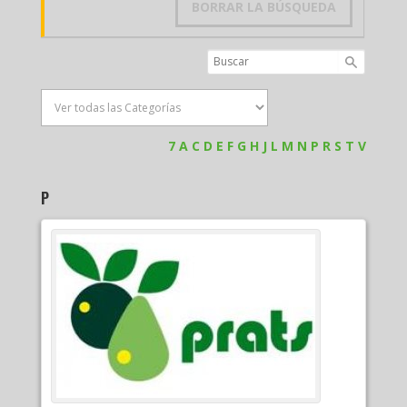
BORRAR LA BÚSQUEDA
7
A
C
D
E
F
G
H
J
L
M
N
P
R
S
T
V
P