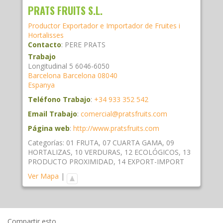
PRATS FRUITS S.L.
Productor Exportador e Importador de Fruites i
Hortalisses
Contacto
:
PERE
PRATS
Trabajo
Longitudinal 5 6046-6050
Barcelona
Barcelona
08040
Espanya
Teléfono Trabajo
:
+34 933 352 542
Email Trabajo
:
comercial@pratsfruits.com
Página web
:
http://www.pratsfruits.com
Categorías:
01 FRUTA
,
07 CUARTA GAMA
,
09
HORTALIZAS
,
10 VERDURAS
,
12 ECOLÓGICOS
,
13
PRODUCTO PROXIMIDAD
,
14 EXPORT-IMPORT
Ver Mapa
|
Compartir esto