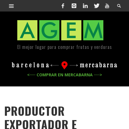
El mejor lugar para comprar frutas y verduras
<····· COMPRAR EN MERCABARNA ·····>
PRODUCTOR
EXPORTADOR E