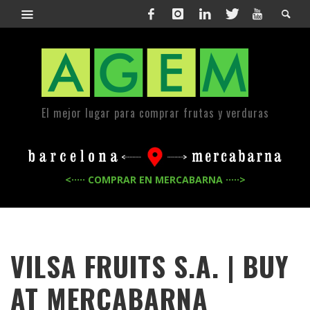
El mejor lugar para comprar frutas y verduras
<····· COMPRAR EN MERCABARNA ·····>
VILSA FRUITS S.A. | BUY
AT MERCABARNA