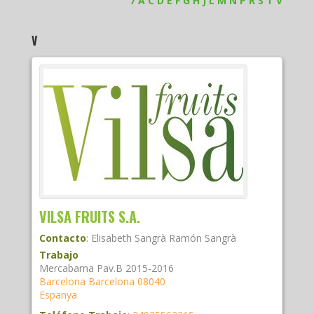
7
A
C
D
E
F
G
H
J
L
M
N
P
R
S
T
V
V
VILSA FRUITS S.A.
Contacto
:
Elisabeth Sangrà
Ramón Sangrà
Trabajo
Mercabarna Pav.B 2015-2016
Barcelona
Barcelona
08040
Espanya