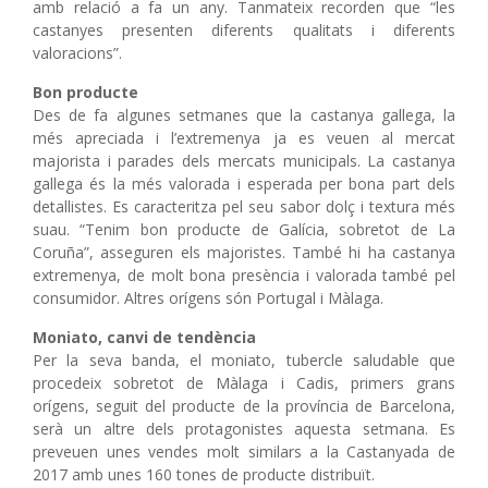
amb relació a fa un any. Tanmateix recorden que “les
castanyes presenten diferents qualitats i diferents
valoracions”.
Bon producte
Des de fa algunes setmanes que la castanya gallega, la
més apreciada i l’extremenya ja es veuen al mercat
majorista i parades dels mercats municipals. La castanya
gallega és la més valorada i esperada per bona part dels
detallistes. Es caracteritza pel seu sabor dolç i textura més
suau. “Tenim bon producte de Galícia, sobretot de La
Coruña”, asseguren els majoristes. També hi ha castanya
extremenya, de molt bona presència i valorada també pel
consumidor. Altres orígens són Portugal i Màlaga.
Moniato, canvi de tendència
Per la seva banda, el moniato, tubercle saludable que
procedeix sobretot de Màlaga i Cadis, primers grans
orígens, seguit del producte de la província de Barcelona,
serà un altre dels protagonistes aquesta setmana. Es
preveuen unes vendes molt similars a la Castanyada de
2017 amb unes 160 tones de producte distribuït.