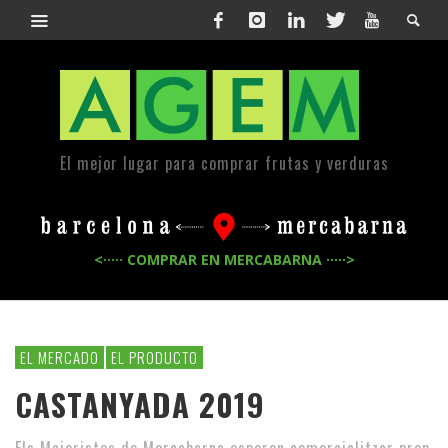
El mejor lugar para comprar frutas y verduras
<····· COMPRAR EN MERCABARNA ·····>
EL MERCADO
EL PRODUCTO
CASTANYADA 2019