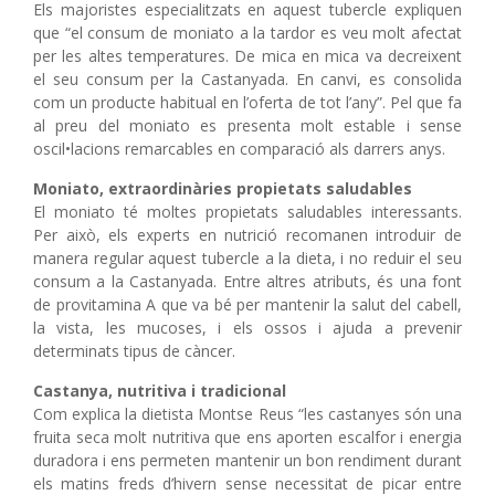
Els majoristes especialitzats en aquest tubercle expliquen
que “el consum de moniato a la tardor es veu molt afectat
per les altes temperatures. De mica en mica va decreixent
el seu consum per la Castanyada. En canvi, es consolida
com un producte habitual en l’oferta de tot l’any”. Pel que fa
al preu del moniato es presenta molt estable i sense
oscil•lacions remarcables en comparació als darrers anys.
Moniato, extraordinàries propietats saludables
El moniato té moltes propietats saludables interessants.
Per això, els experts en nutrició recomanen introduir de
manera regular aquest tubercle a la dieta, i no reduir el seu
consum a la Castanyada. Entre altres atributs, és una font
de provitamina A que va bé per mantenir la salut del cabell,
la vista, les mucoses, i els ossos i ajuda a prevenir
determinats tipus de càncer.
Castanya, nutritiva i tradicional
Com explica la dietista Montse Reus “les castanyes són una
fruita seca molt nutritiva que ens aporten escalfor i energia
duradora i ens permeten mantenir un bon rendiment durant
els matins freds d’hivern sense necessitat de picar entre