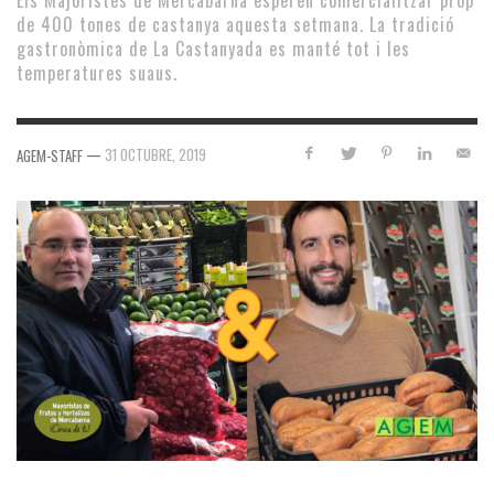
Els Majoristes de Mercabarna esperen comercialitzar prop
de 400 tones de castanya aquesta setmana. La tradició
gastronòmica de La Castanyada es manté tot i les
temperatures suaus.
—
31 OCTUBRE, 2019
AGEM-STAFF