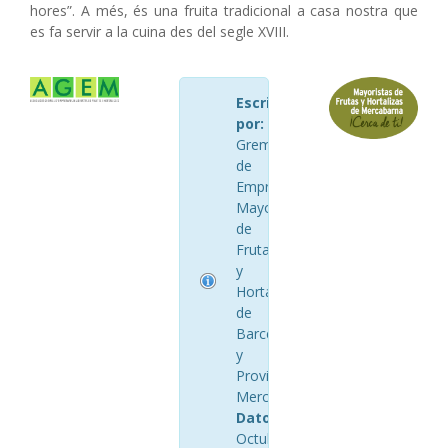
hores”. A més, és una fruita tradicional a casa nostra que
es fa servir a la cuina des del segle XVIII.
Escrito
por:
AGEM
Gremio
de
Empresarios
Mayoristas
de
Frutas
y
Hortalizas
de
Barcelona
y
Provincia
Mercabarna
Datos:
Octubre