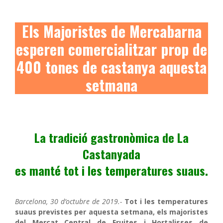
Els Majoristes de Mercabarna
esperen comercialitzar prop de
400 tones de castanya aquesta
setmana
La tradició gastronòmica de La
Castanyada
es manté tot i les temperatures suaus.
Barcelona, 30 d’octubre de 2019.-
Tot i les temperatures
suaus previstes per aquesta setmana, els majoristes
del Mercat Central de Fruites i Hortalisses de