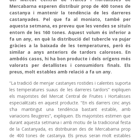
Mercabarna esperen distribuir prop de 400 tones de
castanya i mantenir la tendència de les darreres
castanyades. Pel que fa al moniato, també per
aquesta setmana, es preveu que les vendes se situïn
entorn de les 160 tones. Aquest volum és inferior a
fa un any, en què la distribució del tubercle va pujar
gràcies a la baixada de les temperatures, però és
similar a anys anteriors de tardors caloroses. En
ambdós casos, hi ha bon producte i dels orígens més
valorats per detallistes i consumidors finals. Els
preus, molt estables amb relació a fa un any.
“La tradició de menjar castanyes rostides i calentes suporta
les temperatures suaus de les darreres tardors” expliquen
els majoristes del Mercat Central de Fruites i Hortalisses
especialitzats en aquest producte. “En els darrers cinc anys
s’ha mantingut una tendència bastant estable, amb
variacions lleugeres”, expliquen. Els majoristes estimen que
durant aquesta setmana i amb motiu de la tradicional festa
de la Castanyada, es distribuiran des de Mercabarna prop
de 400 tones de castanya. Els preus seran molt estables