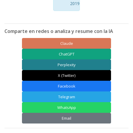
2019
Comparte en redes o analiza y resume con la IA
Claude
ChatGPT
Perplexity
X (Twitter)
Facebook
Telegram
WhatsApp
Email