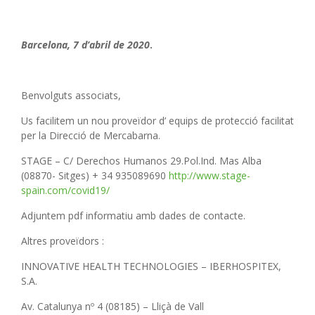
Barcelona, 7 d’abril de 2020
.
Benvolguts associats,
Us facilitem un nou proveïdor d’ equips de protecció facilitat
per la Direcció de Mercabarna.
STAGE – C/ Derechos Humanos 29.Pol.Ind. Mas Alba
(08870- Sitges) + 34 935089690
http://www.stage-
spain.com/covid19/
Adjuntem pdf informatiu amb dades de contacte.
Altres proveïdors :
INNOVATIVE HEALTH TECHNOLOGIES – IBERHOSPITEX,
S.A.
Av. Catalunya nº 4 (08185) – Lliçà de Vall