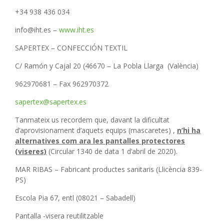
+34 938 436 034
info@iht.es –
www.iht.es
SAPERTEX – CONFECCIÓN TEXTIL
C/ Ramón y Cajal 20 (46670 – La Pobla Llarga (València)
962970681 – Fax 962970372
sapertex@sapertex.es
Tanmateix us recordem que, davant la dificultat
d’aprovisionament d’aquets equips (mascaretes) ,
n’hi ha
alternatives com ara les pantalles protectores
(viseres)
(Circular 1340 de data 1 d’abril de 2020).
MAR RIBAS – Fabricant productes sanitaris (Llicència 839-
PS)
Escola Pia 67, entl (08021 – Sabadell)
Pantalla -visera reutilitzable