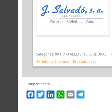
Categorías:
09 HORTALIZAS
,
10 VERDURAS
,
F
Ver Info de Empresa
|
Especialidades
Compartir esto
Facebook
Twitter
LinkedIn
WhatsApp
Email
Telegr