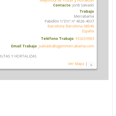
Mayorista de Frutas y Hortalizas
Contacto
:
Jordi
Salvadó
Trabajo
Mercabarna
Pabellón \\”D\\” nº 4026-4037
Barcelona
Barcelona
08040
España
Teléfono Trabajo
:
932633983
Email Trabajo
:
jsalvado@agemmercabarna.com
RUTAS Y HORTALIZAS
Ver Mapa
|
am