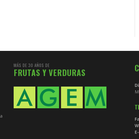
MÁS DE 30 AÑOS DE
FRUTAS Y VERDURAS
D
M
T
ia
Fa
W
E-