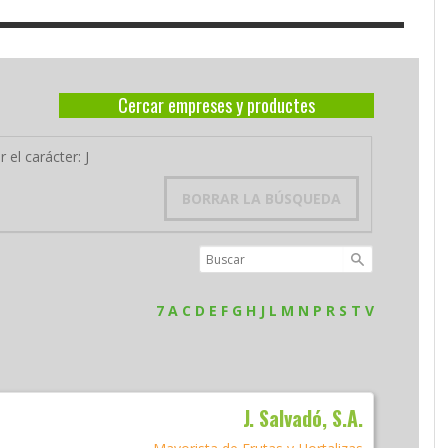
Cercar empreses y productes
 el carácter: J
BORRAR LA BÚSQUEDA
7
A
C
D
E
F
G
H
J
L
M
N
P
R
S
T
V
J. Salvadó, S.A.