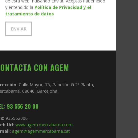
de esta web. Pulsando Enviar, Aceptas haber leído
y entendido la
Política de Privacidad y el
tratamiento de datos
CONTACTA CON AGEM
irección:
Calle Mayor, 75, Pabellón G 2ª Planta,
ercabarna, 08040, Barcelona
EL: 93 556 20 00
x:
935562006
eb Url:
www.agem.mercabarna.com
mail:
agem@agemmercabarna.cat