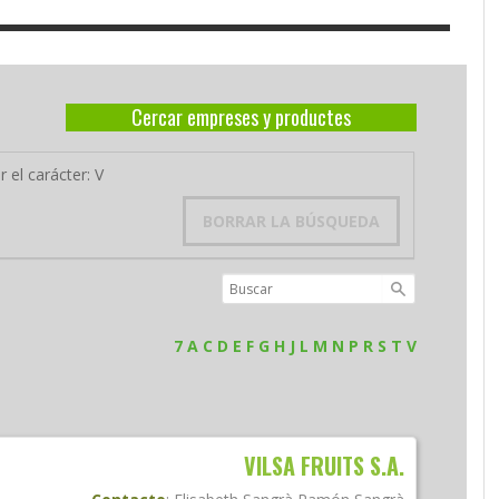
Cercar empreses y productes
 el carácter: V
BORRAR LA BÚSQUEDA
7
A
C
D
E
F
G
H
J
L
M
N
P
R
S
T
V
VILSA FRUITS S.A.