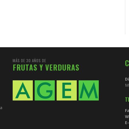
MÁS DE 30 AÑOS DE
FRUTAS Y VERDURAS
D
M
T
ia
Fa
W
E-