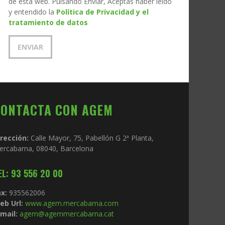
de esta web. Pulsando Enviar, Aceptas haber leído
y entendido la
Política de Privacidad y el
tratamiento de datos
CONTACTA CON AGEM
irección:
Calle Mayor, 75, Pabellón G 2ª Planta,
ercabarna, 08040, Barcelona
EL: 93 556 20 00
x:
935562006
eb Url:
www.agem.mercabarna.com
mail:
agem@agemmercabarna.cat