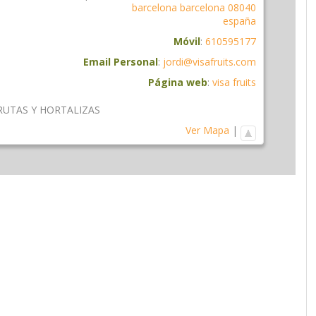
barcelona
barcelona
08040
españa
Móvil
:
610595177
Email Personal
:
jordi@visafruits.com
Página web
:
visa fruits
RUTAS Y HORTALIZAS
Ver Mapa
|
am