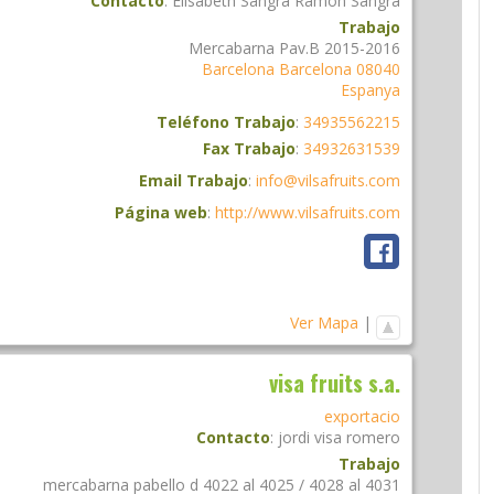
Contacto
:
Elisabeth Sangrà
Ramón Sangrà
Trabajo
Mercabarna Pav.B 2015-2016
Barcelona
Barcelona
08040
Espanya
Teléfono Trabajo
:
34935562215
Fax Trabajo
:
34932631539
Email Trabajo
:
info@vilsafruits.com
Página web
:
http://www.vilsafruits.com
Ver Mapa
|
visa fruits s.a.
exportacio
Contacto
:
jordi
visa romero
Trabajo
mercabarna pabello d 4022 al 4025 / 4028 al 4031