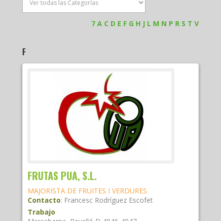
7
A
C
D
E
F
G
H
J
L
M
N
P
R
S
T
V
F
FRUTAS PUA, S.L.
MAJORISTA DE FRUITES I VERDURES
Contacto
:
Francesc
Rodríguez Escofet
Trabajo