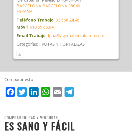
Mercabarna, Pavelló D 4046-4047
BARCELONA
BARCELONA
08040
ESPAÑA
Teléfono Trabajo
:
93.566.24.46
Móvil
:
610.59.66.64
Email Trabajo
:
fpua@agem.mercabarna.com
Categorías:
FRUTAS Y HORTALIZAS
Compartir esto
Facebook
Twitter
LinkedIn
WhatsApp
Email
Telegram
COMPRAR FRUTAS Y VERDURAS
ES SANO Y FÁCIL