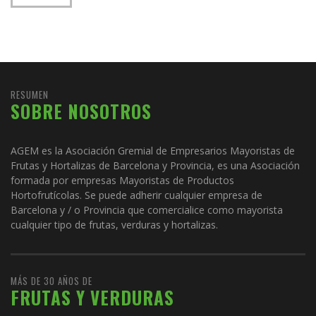
RESUMEN
SOBRE NOSOTROS
AGEM es la Asociación Gremial de Empresarios Mayoristas de
Frutas y Hortalizas de Barcelona y Provincia, es una Asociación
formada por empresas Mayoristas de Productos
Hortofrutícolas. Se puede adherir cualquier empresa de
Barcelona y / o Provincia que comercialice como mayorista
cualquier tipo de frutas, verduras y hortalizas.
MÁS DE 30 AÑOS DE
FRUTAS Y VERDURAS