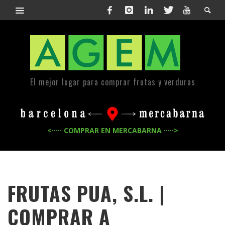
El mejor lugar para comprar frutas y verduras
<····· COMPRAR EN MERCABARNA ·····>
FRUTAS PUA, S.L. |
COMPRAR A