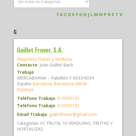
7
A
C
D
E
F
G
H
J
L
M
N
P
R
S
T
V
G
Guillot Fruver, S.A.
Mayorista Frutas y Verduras
Contacto
:
Joan
Guillot Bach
Trabajo
MERCABARNA – Pabellón F 6033/6034
España
Barcelona
Barcelona
08040
Espanya
Teléfono Trabajo
:
610595133
Teléfono Trabajo
:
610595132
Email Trabajo
:
guillotfruver@gmail.com
Categorías:
01 FRUTA
,
10 VERDURAS
,
FRUTAS Y
HORTALIZAS