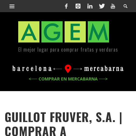
El mejor lugar para comprar frutas y verduras
<····· COMPRAR EN MERCABARNA ·····>
GUILLOT FRUVER, S.A. |
COMPRAR A