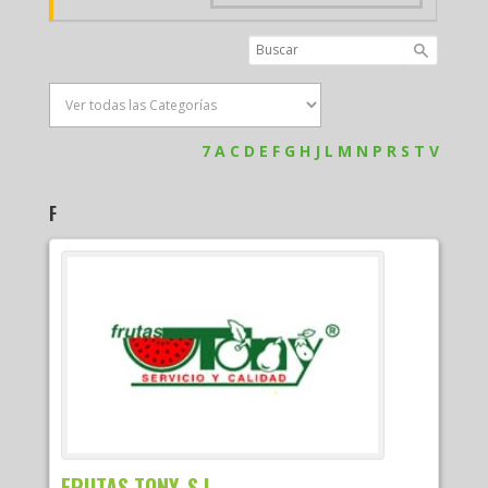
7
A
C
D
E
F
G
H
J
L
M
N
P
R
S
T
V
F
FRUTAS TONY, S.L.