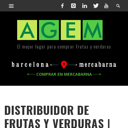
El mejor lugar para comprar frutas y verduras
<····· COMPRAR EN MERCABARNA ·····>
DISTRIBUIDOR DE
FRUTAS Y VERDURAS |