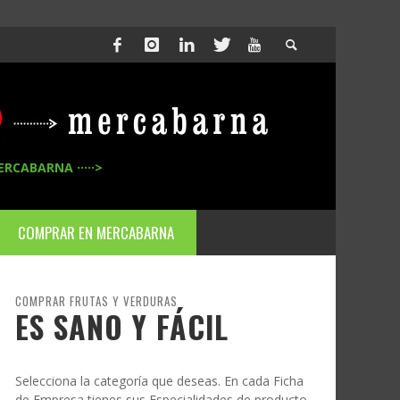
ERCABARNA ·····>
COMPRAR EN MERCABARNA
COMPRAR FRUTAS Y VERDURAS
ES SANO Y FÁCIL
Selecciona la categoría que deseas. En cada Ficha
de Empresa tienes sus Especialidades de producto