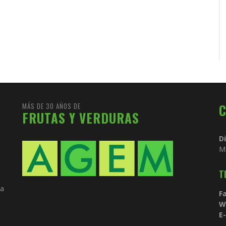
MÁS DE 30 AÑOS DE
FRUTAS Y VERDURAS
D
M
T
ia
Fa
W
E-