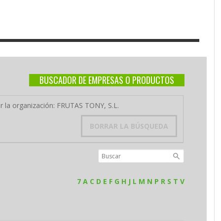
BUSCADOR DE EMPRESAS O PRODUCTOS
or la organización: FRUTAS TONY, S.L.
BORRAR LA BÚSQUEDA
7
A
C
D
E
F
G
H
J
L
M
N
P
R
S
T
V