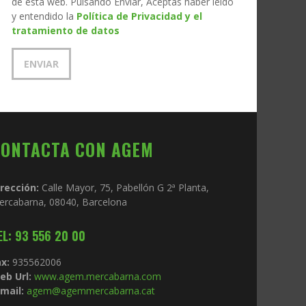
de esta web. Pulsando Enviar, Aceptas haber leído
y entendido la
Política de Privacidad y el
tratamiento de datos
CONTACTA CON AGEM
irección:
Calle Mayor, 75, Pabellón G 2ª Planta,
ercabarna, 08040, Barcelona
EL: 93 556 20 00
x:
935562006
eb Url:
www.agem.mercabarna.com
mail:
agem@agemmercabarna.cat