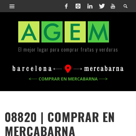
El mejor lugar para comprar frutas y verduras
<····· COMPRAR EN MERCABARNA ·····>
08820 | COMPRAR EN
MERCABARNA