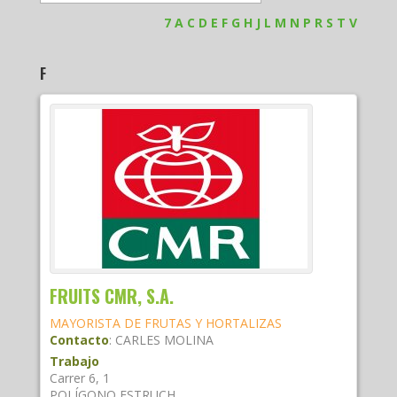
7
A
C
D
E
F
G
H
J
L
M
N
P
R
S
T
V
F
FRUITS CMR, S.A.
MAYORISTA DE FRUTAS Y HORTALIZAS
Contacto
:
CARLES
MOLINA
Trabajo
Carrer 6, 1
POLÍGONO ESTRUCH