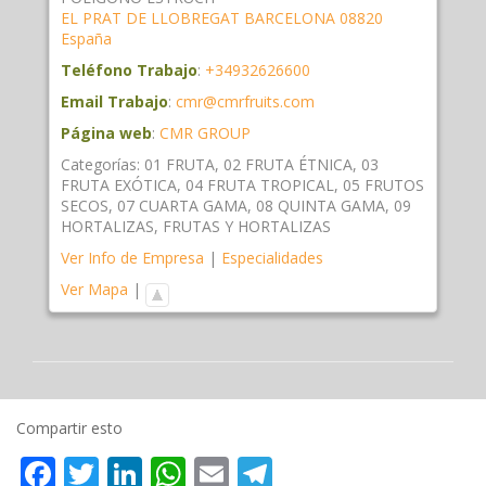
EL PRAT DE LLOBREGAT
BARCELONA
08820
España
Teléfono Trabajo
:
+34932626600
Email Trabajo
:
cmr@cmrfruits.com
Página web
:
CMR GROUP
Categorías:
01 FRUTA
,
02 FRUTA ÉTNICA
,
03
FRUTA EXÓTICA
,
04 FRUTA TROPICAL
,
05 FRUTOS
SECOS
,
07 CUARTA GAMA
,
08 QUINTA GAMA
,
09
HORTALIZAS
,
FRUTAS Y HORTALIZAS
Ver Info de Empresa
|
Especialidades
Ver Mapa
|
Compartir esto
Facebook
Twitter
LinkedIn
WhatsApp
Email
Telegram