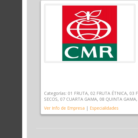
Categorías:
01 FRUTA
,
02 FRUTA ÉTNICA
,
03 
SECOS
,
07 CUARTA GAMA
,
08 QUINTA GAMA
Ver Info de Empresa
|
Especialidades