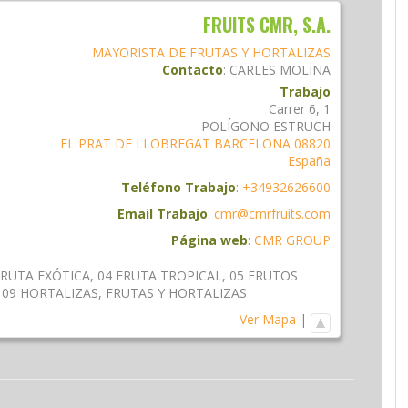
FRUITS CMR, S.A.
MAYORISTA DE FRUTAS Y HORTALIZAS
Contacto
:
CARLES
MOLINA
Trabajo
Carrer 6, 1
POLÍGONO ESTRUCH
EL PRAT DE LLOBREGAT
BARCELONA
08820
España
Teléfono Trabajo
:
+34932626600
Email Trabajo
:
cmr@cmrfruits.com
Página web
:
CMR GROUP
FRUTA EXÓTICA
,
04 FRUTA TROPICAL
,
05 FRUTOS
,
09 HORTALIZAS
,
FRUTAS Y HORTALIZAS
Ver Mapa
|