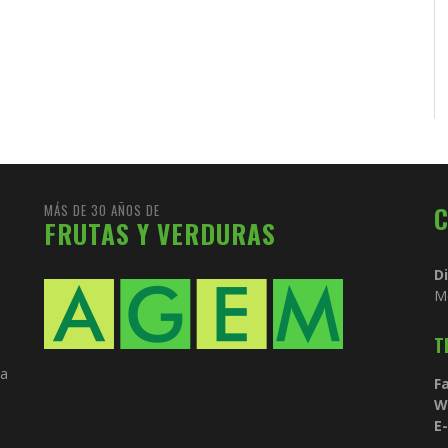
MÁS DE 30 AÑOS DE
FRUTAS Y VERDURAS
D
M
T
ia
Fa
W
E-