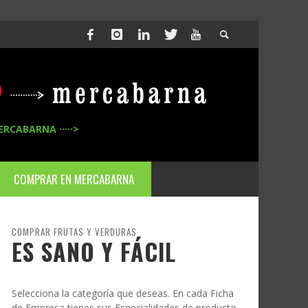
ERCABARNA ·····>
COMPRAR EN MERCABARNA
COMPRAR FRUTAS Y VERDURAS
ES SANO Y FÁCIL
Selecciona la categoría que deseas. En cada Ficha
de Empresa tienes sus Especialidades de producto