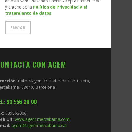
de esta web. Pulsando Enviar, Aceptas haber leído
y entendido la
Política de Privacidad y el
tratamiento de datos
CONTACTA CON AGEM
irección:
Calle Mayor, 75, Pabellón G 2ª Planta,
ercabarna, 08040, Barcelona
EL: 93 556 20 00
x:
935562006
eb Url:
www.agem.mercabarna.com
mail:
agem@agemmercabarna.cat