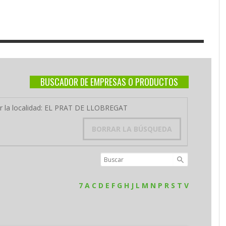
BUSCADOR DE EMPRESAS O PRODUCTOS
por la localidad: EL PRAT DE LLOBREGAT
BORRAR LA BÚSQUEDA
7
A
C
D
E
F
G
H
J
L
M
N
P
R
S
T
V