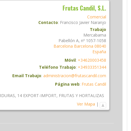
Frutas Candil, S.L.
Comercial
Contacto
:
Francisco
Javier Naranjo
Trabajo
Mercabarna
Pabellón A, nº 1057-1058
Barcelona
Barcelona
08040
España
Móvil
:
+34620003458
Teléfono Trabajo
:
+34933351344
Email Trabajo
:
administracion@frutascandil.com
Página web
:
Frutas Candil
ERDURAS
,
14 EXPORT-IMPORT
,
FRUTAS Y HORTALIZAS
Ver Mapa
|