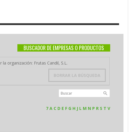
BUSCADOR DE EMPRESAS O PRODUCTOS
 la organización: Frutas Candil, S.L.
BORRAR LA BÚSQUEDA
7
A
C
D
E
F
G
H
J
L
M
N
P
R
S
T
V