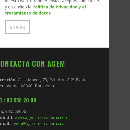
de esta web. Pulsando Enviar, Aceptas haber leído
y entendido la
Política de Privacidad y el
tratamiento de datos
CONTACTA CON AGEM
irección:
Calle Mayor, 75, Pabellón G 2ª Planta,
ercabarna, 08040, Barcelona
EL: 93 556 20 00
x:
935562006
eb Url:
www.agem.mercabarna.com
mail:
agem@agemmercabarna.cat