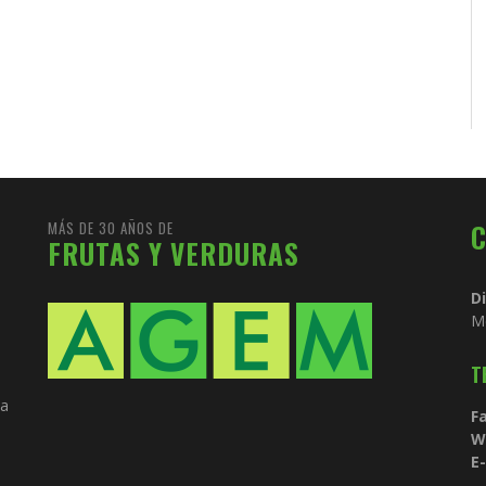
MÁS DE 30 AÑOS DE
FRUTAS Y VERDURAS
D
M
T
ia
Fa
W
E-