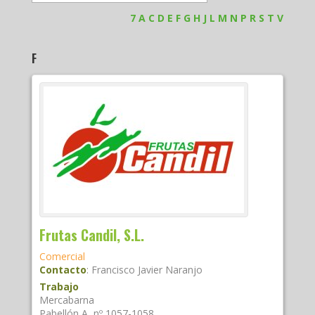
7
A
C
D
E
F
G
H
J
L
M
N
P
R
S
T
V
F
Frutas Candil, S.L.
Comercial
Contacto
:
Francisco
Javier Naranjo
Trabajo
Mercabarna
Pabellón A, nº 1057-1058