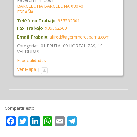
Pavellón E nº 5001
BARCELONA
BARCELONA
08040
ESPAÑA
Teléfono Trabajo
:
935562501
Fax Trabajo
:
935562563
Email Trabajo
:
alfred@agemmercabarna.com
Categorías:
01 FRUTA
,
09 HORTALIZAS
,
10
VERDURAS
Especialidades
Ver Mapa
|
Compartir esto
Facebook
Twitter
LinkedIn
WhatsApp
Email
Telegram