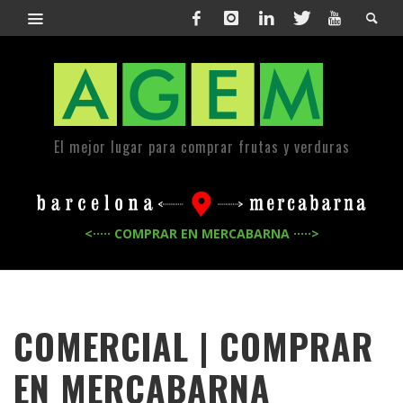
El mejor lugar para comprar frutas y verduras
<····· COMPRAR EN MERCABARNA ·····>
COMERCIAL | COMPRAR
EN MERCABARNA