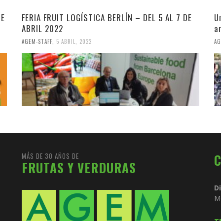
DE
FERIA FRUIT LOGÍSTICA BERLÍN – DEL 5 AL 7 DE
U
ABRIL 2022
a
AGEM-STAFF
,
5 ABRIL, 2022
AG
MÁS DE 30 AÑOS DE
FRUTAS Y VERDURAS
D
M