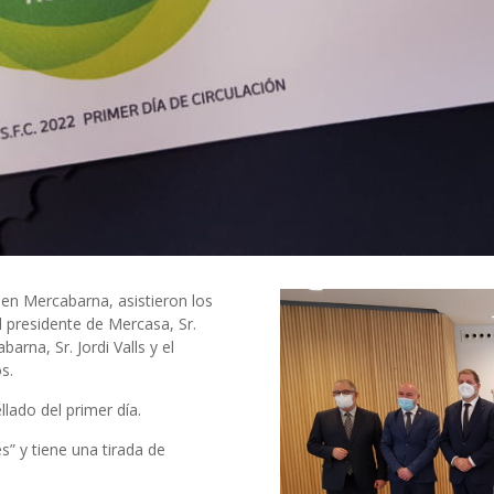
 en Mercabarna, asistieron los
l presidente de Mercasa, Sr.
rna, Sr. Jordi Valls y el
s.
llado del primer día.
s” y tiene una tirada de