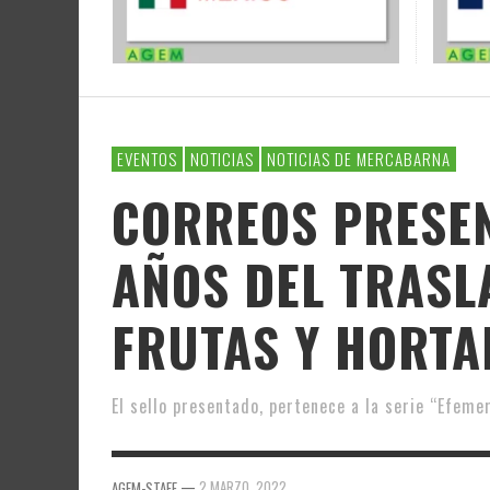
EVENTOS
NOTICIAS
NOTICIAS DE MERCABARNA
CORREOS PRESEN
AÑOS DEL TRASL
FRUTAS Y HORTA
El sello presentado, pertenece a la serie “Efeme
—
2 MARZO, 2022
AGEM-STAFF