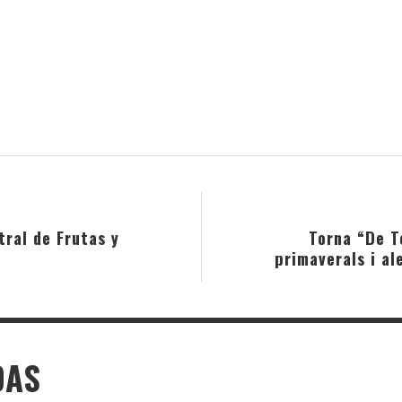
am
ral de Frutas y
Torna “De T
primaverals i al
DAS