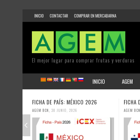
INICIO
CONTACTAR
COMPRAR EN MERCABARNA
El mejor lugar para comprar frutas y verduras
INICIO
AGEM
AÍS: MÉXICO 2026
FICHA DE PAÍS: PANAMÁ 2026
UNIO, 2026
AGEM BCN
,
30 JUNIO, 2026