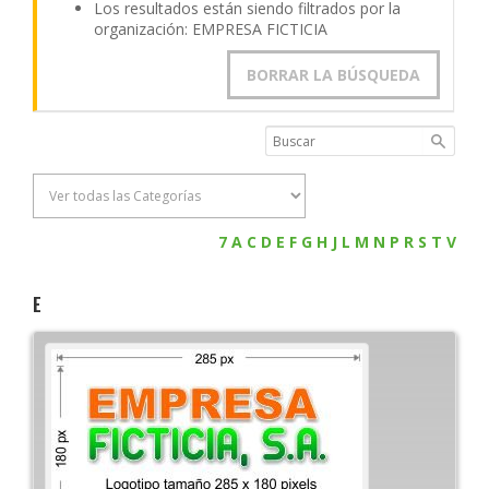
Los resultados están siendo filtrados por la
organización: EMPRESA FICTICIA
BORRAR LA BÚSQUEDA
7
A
C
D
E
F
G
H
J
L
M
N
P
R
S
T
V
E