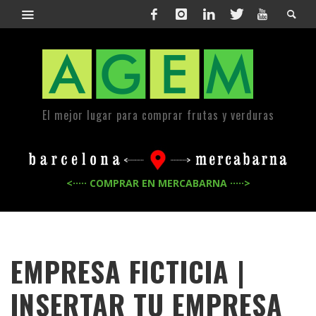
El mejor lugar para comprar frutas y verduras
<····· COMPRAR EN MERCABARNA ·····>
EMPRESA FICTICIA |
INSERTAR TU EMPRESA