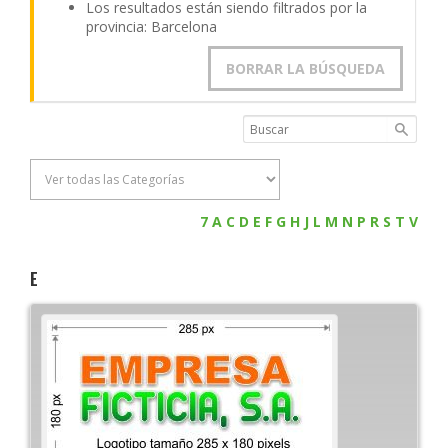
Los resultados están siendo filtrados por la
provincia: Barcelona
BORRAR LA BÚSQUEDA
7
A
C
D
E
F
G
H
J
L
M
N
P
R
S
T
V
E