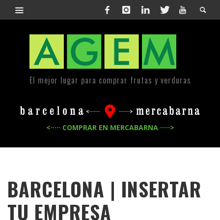
El mejor lugar para comprar frutas y verduras
<····· COMPRAR EN MERCABARNA ·····>
BARCELONA | INSERTAR
TU EMPRESA