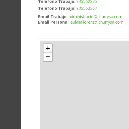
Teléfono Trabajo
:
935562335
Teléfono Trabajo
:
935562367
Email Trabajo
:
administracio@churrysa.com
Email Personal
:
eulaliallorens@churrysa.com
+
−