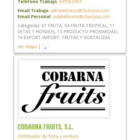
Teléfono Trabajo
:
935562367
Email Trabajo
:
administracio@churrysa.com
Email Personal
:
eulaliallorens@churrysa.com
Categorías:
01 FRUTA
,
04 FRUTA TROPICAL
,
11
SETAS Y HONGOS
,
13 PRODUCTO PROXIMIDAD
,
14 EXPORT-IMPORT
,
FRUTAS Y HORTALIZAS
Ver Mapa
|
COBARNA FRUITS, S.L.
Distribuidor de fruta y verdura