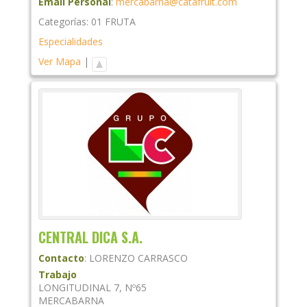
Email Personal
:
mercabarna@catafruit.com
Categorías:
01 FRUTA
Especialidades
Ver Mapa
|
CENTRAL DICA S.A.
Contacto
:
LORENZO
CARRASCO
Trabajo
LONGITUDINAL 7, Nº65
MERCABARNA