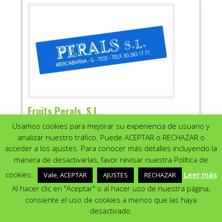
Fruits Perals, S.L.
Usamos cookies para mejorar su experiencia de usuario y
Mayorista de Frutas y Hortalizas
Contacto
:
Maria
Perals i Ollé
analizar nuestro tráfico. Puede ACEPTAR o RECHAZAR o
Trabajo
acceder a los ajustes. Para conocer más detalles incluyendo la
Mercabarna
manera de desactivarlas, favor revisar nuestra Política de
Utilizamos cookies para ofrecerte la mejor experiencia en
Pabellón G, nº 7032
nuestra web.
cookies.
Leer más
Vale, ACEPTAR
AJUSTES
RECHAZAR
Barcelona
Barcelona
08040
Puedes aprender más sobre qué cookies utilizamos o cambiarlas
España
en los {setting]ajustes{/setting].
Al hacer clic en "Aceptar" o al hacer uso de nuestra página,
consiente el uso de cookies a menos que las haya
Teléfono Trabajo
:
932631771
Aceptar
Rechazar
Ajustes
desactivado.
Email Trabajo
:
mariaperals@yahoo.es