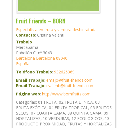
Fruit Friends – BORN
Especialista en fruta y verdura deshidratada.
Contacto
:
Cristina
Valenti
Trabajo
Mercabarna
Pabellón C, nº 3043
Barcelona
Barcelona
08040
España
Teléfono Trabajo
:
932626369
Email Trabajo
:
emajo@fruit-friends.com
Email Trabajo
:
cvalenti@fruit-friends.com
Página web
:
http://www.bornfruits.com
Categorías:
01 FRUTA
,
02 FRUTA ÉTNICA
,
03
FRUTA EXÓTICA
,
04 FRUTA TROPICAL
,
05 FRUTOS
SECOS
,
07 CUARTA GAMA
,
08 QUINTA GAMA
,
09
HORTALIZAS
,
10 VERDURAS
,
12 ECOLÓGICOS
,
13
PRODUCTO PROXIMIDAD
,
FRUTAS Y HORTALIZAS