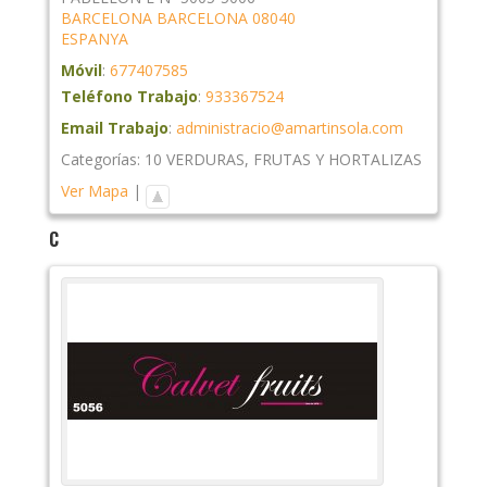
BARCELONA
BARCELONA
08040
ESPANYA
Móvil
:
677407585
Teléfono Trabajo
:
933367524
Email Trabajo
:
administracio@amartinsola.com
Categorías:
10 VERDURAS
,
FRUTAS Y HORTALIZAS
Ver Mapa
|
C