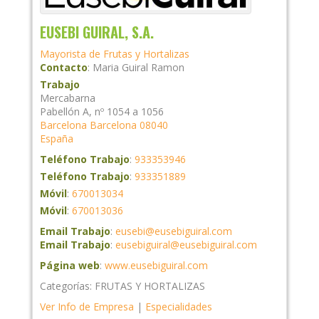
EUSEBI GUIRAL, S.A.
Mayorista de Frutas y Hortalizas
Contacto
:
Maria
Guiral Ramon
Trabajo
Mercabarna
Pabellón A, nº 1054 a 1056
Barcelona
Barcelona
08040
España
Teléfono Trabajo
:
933353946
Teléfono Trabajo
:
933351889
Móvil
:
670013034
Móvil
:
670013036
Email Trabajo
:
eusebi@eusebiguiral.com
Email Trabajo
:
eusebiguiral@eusebiguiral.com
Página web
:
www.eusebiguiral.com
Categorías:
FRUTAS Y HORTALIZAS
Ver Info de Empresa
|
Especialidades