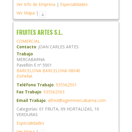
Ver Info de Empresa
|
Especialidades
Ver Mapa
|
FRUITES ARTES S.L.
COMERCIAL
Contacto
:
JOAN CARLES
ARTES
Trabajo
MERCABARNA
Pavellón E nº 5001
BARCELONA
BARCELONA
08040
ESPAÑA
Teléfono Trabajo
:
935562501
Fax Trabajo
:
935562563
Email Trabajo
:
alfred@agemmercabarna.com
Categorías:
01 FRUTA
,
09 HORTALIZAS
,
10
VERDURAS
Especialidades
Ver Mapa
|