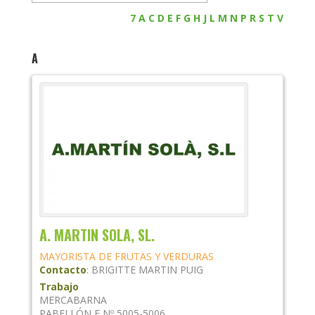
7
A
C
D
E
F
G
H
J
L
M
N
P
R
S
T
V
A
A. MARTIN SOLA, SL.
MAYORISTA DE FRUTAS Y VERDURAS
Contacto
:
BRIGITTE
MARTIN PUIG
Trabajo
MERCABARNA
PABELLÓN E Nº 5005-5006