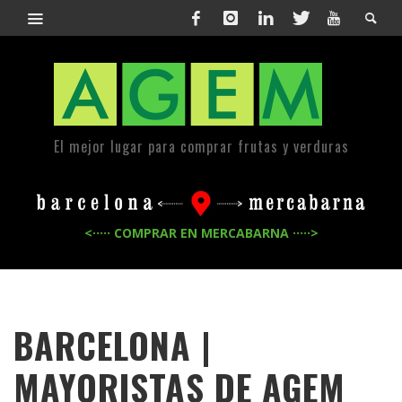
El mejor lugar para comprar frutas y verduras
<····· COMPRAR EN MERCABARNA ·····>
BARCELONA |
MAYORISTAS DE
AGEM