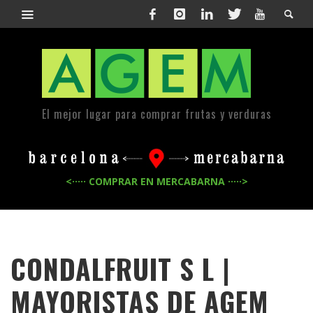
El mejor lugar para comprar frutas y verduras
<····· COMPRAR EN MERCABARNA ·····>
CONDALFRUIT S L |
MAYORISTAS DE
AGEM