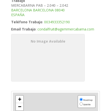
Trabajo
MERCABARNA PAB – 2.040 – 2.042
BARCELONA
BARCELONA
08040
ESPAÑA
Teléfono Trabajo
:
0034933352190
Email Trabajo
:
condalfruit@agemmercabarna.com
No Image Available
+
Roadmap
Satellite
−