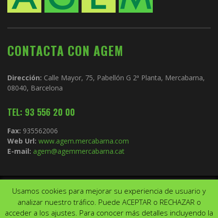
CONTACTA CON AGEM
Dirección:
Calle Mayor, 75, Pabellón G 2ª Planta, Mercabarna,
08040, Barcelona
TEL: 93 556 20 00
Fax:
935562006
Web Url:
www.agem.mercabarna.com
E-mail:
agem@agemmercabarna.cat
Usamos cookies para mejorar su experiencia de usuario y
Copyright © 2021.
AGEM
. Todos los derechos reservados. Diseño de
analizar nuestro tráfico. Puede ACEPTAR o RECHAZAR o
Aviso Legal
Política de privacidad
acceder a los ajustes. Para conocer más detalles incluyendo la