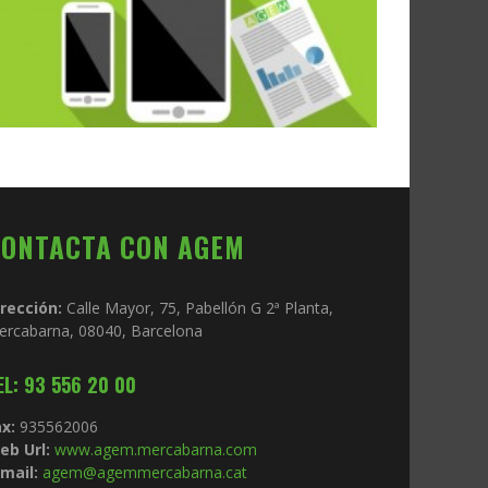
CONTACTA CON AGEM
irección:
Calle Mayor, 75, Pabellón G 2ª Planta,
ercabarna, 08040, Barcelona
EL: 93 556 20 00
x:
935562006
eb Url:
www.agem.mercabarna.com
mail:
agem@agemmercabarna.cat