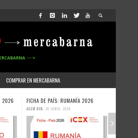
ERCABARNA ·····>
COMPRAR EN MERCABARNA
O 2026
FICHA DE PAÍS: RUMANÍA 2026
FICHA DE
AGEM BCN
,
30 JUNIO, 2026
AGEM BCN
,
3