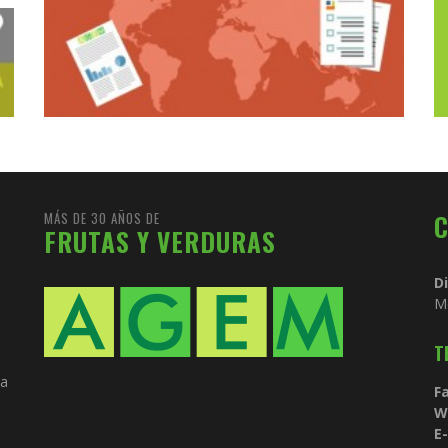
MÁS DE 30 AÑOS DE
FRUTAS Y VERDURAS
D
M
T
ia
Fa
W
E-