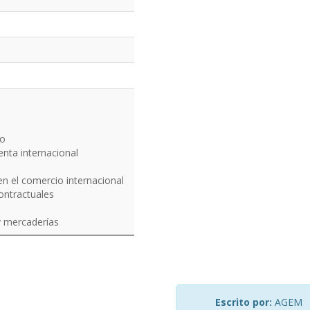
to
nta internacional
en el comercio internacional
ntractuales
y mercaderías
Escrito por:
AGEM