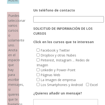
AGEM.
Un teléfono de contacto
Puedes
seleccionar
varios
SOLICITUD DE INFORMACIÓN DE LOS
cursos
CURSOS
o
solamente
Click en los cursos que te interesan
uno.
Anota
Facebook y Twitter
en el
Dropbox y otras Nubes
espacio
Pinterest, Instagram ... Redes de
que
Imagen
hay
Linkedin y Power-Point
para
Páginas Web
escribir
La Imagen de empresa
mensajes,
Los Smartphones y Android
Excel
si
¿Quieres añadir un mensaje?
quieres
que te
hagamos