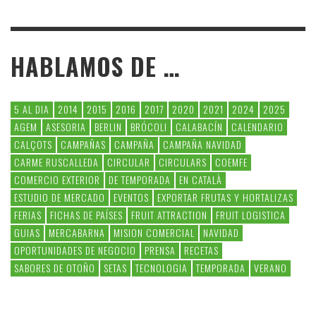
HABLAMOS DE …
5 AL DIA
2014
2015
2016
2017
2020
2021
2024
2025
AGEM
ASESORIA
BERLIN
BRÓCOLI
CALABACÍN
CALENDARIO
CALÇOTS
CAMPAÑAS
CAMPAÑA
CAMPAÑA NAVIDAD
CARME RUSCALLEDA
CIRCULAR
CIRCULARS
COEMFE
COMERCIO EXTERIOR
DE TEMPORADA
EN CATALÀ
ESTUDIO DE MERCADO
EVENTOS
EXPORTAR FRUTAS Y HORTALIZAS
FERIAS
FICHAS DE PAÍSES
FRUIT ATTRACTION
FRUIT LOGISTICA
GUIAS
MERCABARNA
MISION COMERCIAL
NAVIDAD
OPORTUNIDADES DE NEGOCIO
PRENSA
RECETAS
SABORES DE OTOÑO
SETAS
TECNOLOGIA
TEMPORADA
VERANO