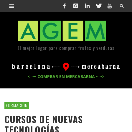
El mejor lugar para comprar frutas y verduras
<····· COMPRAR EN MERCABARNA ·····>
FORMACIÓN
CURSOS DE NUEVAS
TECNOLOGÍAS