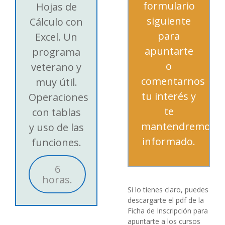
formulario
Hojas de
siguiente
Cálculo con
para
Excel. Un
apuntarte
programa
o
veterano y
comentarnos
muy útil.
tu interés y
Operaciones
te
con tablas
mantendremos
y uso de las
informado.
funciones.
6
horas.
Si lo tienes claro, puedes
descargarte el pdf de la
Ficha de Inscripción para
apuntarte a los cursos