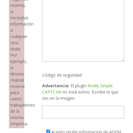
reserva,
si
necesitas
información
o
cualquier
otra
duda.
Por
ejemplo,
si
deseas
Código de seguridad
realizar
Advertencia:
El plugin
Really Simple
reserva
CAPTCHA
no está activo. Escribe lo que
para
ves en la imagen.
varios
trabajadores
de la
misma
empresa.
Acepto recibir información de AGEM