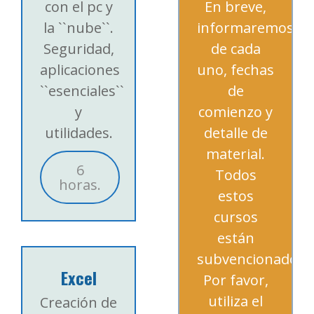
con el pc y
En breve,
la ``nube``.
informaremos
Seguridad,
de cada
aplicaciones
uno, fechas
``esenciales``
de
y
comienzo y
utilidades.
detalle de
material.
6
Todos
horas.
estos
cursos
están
subvencionados.
Excel
Por favor,
utiliza el
Creación de