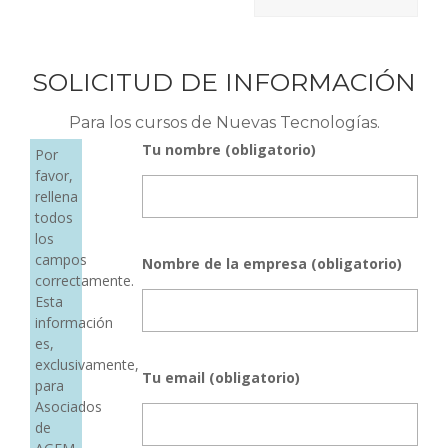
SOLICITUD DE INFORMACIÓN
Para los cursos de Nuevas Tecnologías.
Tu nombre (obligatorio)
Por
favor,
rellena
todos
los
campos
Nombre de la empresa (obligatorio)
correctamente.
Esta
información
es,
exclusivamente,
Tu email (obligatorio)
para
Asociados
de