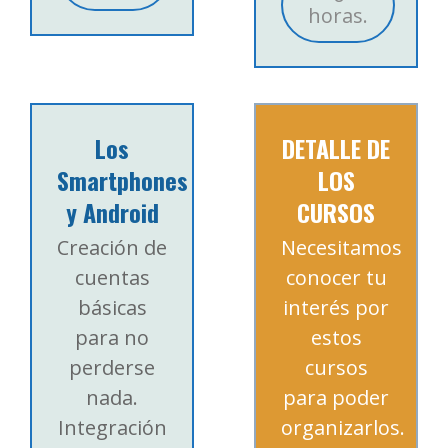
horas.
Los
DETALLE DE
Smartphones
LOS
y Android
CURSOS
Creación de
Necesitamos
cuentas
conocer tu
básicas
interés por
para no
estos
perderse
cursos
nada.
para poder
Integración
organizarlos.