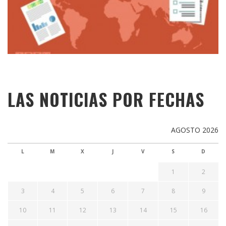
LAS NOTICIAS POR FECHAS
AGOSTO 2026
L
M
X
J
V
S
D
1
2
3
4
5
6
7
8
9
10
11
12
13
14
15
16