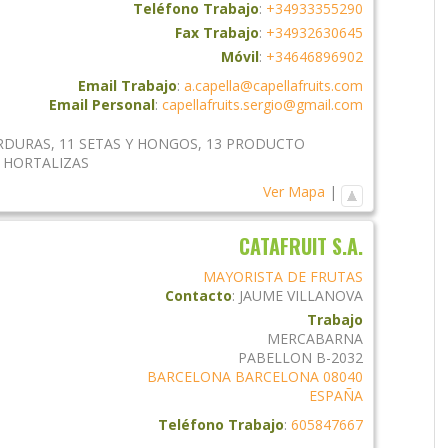
Teléfono Trabajo
:
+34933355290
Fax Trabajo
:
+34932630645
Móvil
:
+34646896902
Email Trabajo
:
a.capella@capellafruits.com
Email Personal
:
capellafruits.sergio@gmail.com
ERDURAS
,
11 SETAS Y HONGOS
,
13 PRODUCTO
 HORTALIZAS
Ver Mapa
|
CATAFRUIT S.A.
MAYORISTA DE FRUTAS
Contacto
:
JAUME
VILLANOVA
Trabajo
MERCABARNA
PABELLON B-2032
BARCELONA
BARCELONA
08040
ESPAÑA
Teléfono Trabajo
:
605847667