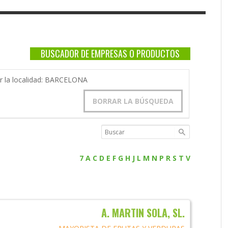
BUSCADOR DE EMPRESAS O PRODUCTOS
or la localidad: BARCELONA
BORRAR LA BÚSQUEDA
7
A
C
D
E
F
G
H
J
L
M
N
P
R
S
T
V
A. MARTIN SOLA, SL.