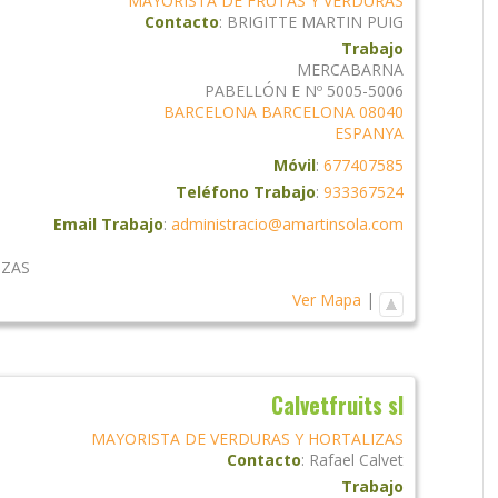
MAYORISTA DE FRUTAS Y VERDURAS
Contacto
:
BRIGITTE
MARTIN PUIG
Trabajo
MERCABARNA
PABELLÓN E Nº 5005-5006
BARCELONA
BARCELONA
08040
ESPANYA
Móvil
:
677407585
Teléfono Trabajo
:
933367524
Email Trabajo
:
administracio@amartinsola.com
IZAS
Ver Mapa
|
Calvetfruits sl
MAYORISTA DE VERDURAS Y HORTALIZAS
Contacto
:
Rafael
Calvet
Trabajo