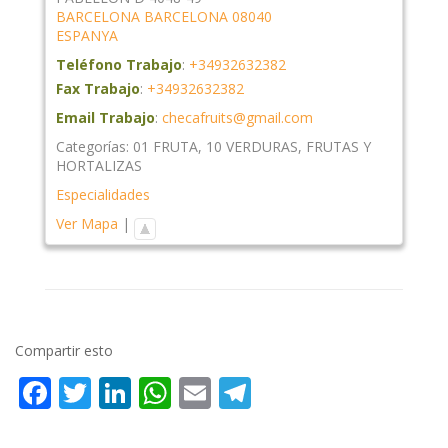
BARCELONA
BARCELONA
08040
ESPANYA
Teléfono Trabajo
:
+34932632382
Fax Trabajo
:
+34932632382
Email Trabajo
:
checafruits@gmail.com
Categorías:
01 FRUTA
,
10 VERDURAS
,
FRUTAS Y
HORTALIZAS
Especialidades
Ver Mapa
|
Compartir esto
Facebook
Twitter
LinkedIn
WhatsApp
Email
Telegram