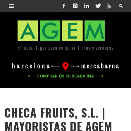
El mejor lugar para comprar frutas y verduras
<····· COMPRAR EN MERCABARNA ·····>
CHECA FRUITS, S.L. |
MAYORISTAS DE
AGEM