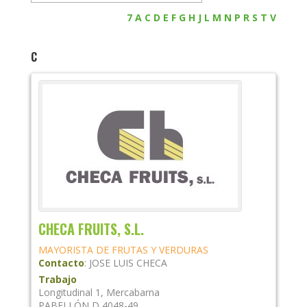
7
A
C
D
E
F
G
H
J
L
M
N
P
R
S
T
V
C
CHECA FRUITS, S.L.
MAYORISTA DE FRUTAS Y VERDURAS
Contacto
:
JOSE LUIS
CHECA
Trabajo
Longitudinal 1, Mercabarna
PABELLÓN D 4048-49