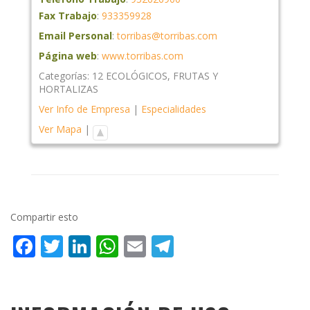
Fax Trabajo
:
933359928
Email Personal
:
torribas@torribas.com
Página web
:
www.torribas.com
Categorías:
12 ECOLÓGICOS
,
FRUTAS Y
HORTALIZAS
Ver Info de Empresa
|
Especialidades
Ver Mapa
|
Compartir esto
Facebook
Twitter
LinkedIn
WhatsApp
Email
Telegram