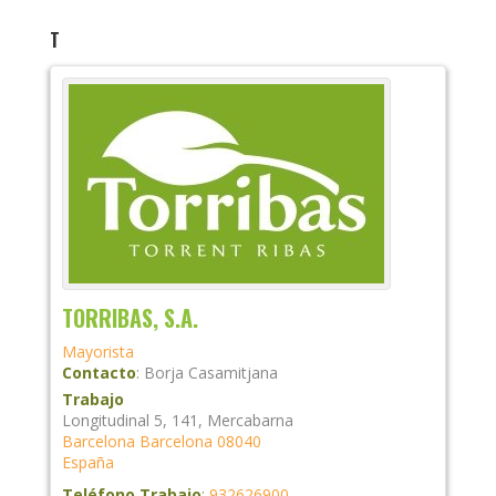
T
TORRIBAS, S.A.
Mayorista
Contacto
:
Borja
Casamitjana
Trabajo
Longitudinal 5, 141, Mercabarna
Barcelona
Barcelona
08040
España
Teléfono Trabajo
:
932626900