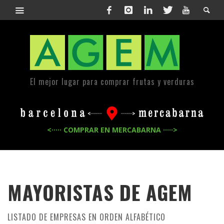
El mejor lugar para comprar frutas y verduras
<····· COMPRAR EN MERCABARNA ·····>
MAYORISTAS DE
AGEM
LISTADO DE EMPRESAS EN ORDEN ALFABÉTICO