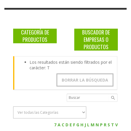
CATEGORÍA DE
BUSCADOR DE
PRODUCTOS
EMPRESAS O
PRODUCTOS
Los resultados están siendo filtrados por el
carácter: T
BORRAR LA BÚSQUEDA
7
A
C
D
E
F
G
H
J
L
M
N
P
R
S
T
V