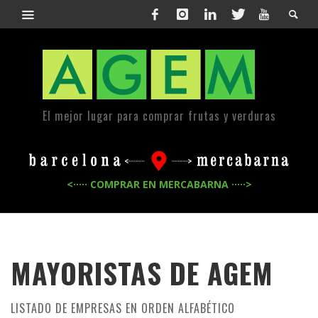
El mejor lugar para comprar frutas y verduras
<····· COMPRAR EN MERCABARNA ·····>
MAYORISTAS DE
AGEM
LISTADO DE EMPRESAS EN ORDEN ALFABÉTICO