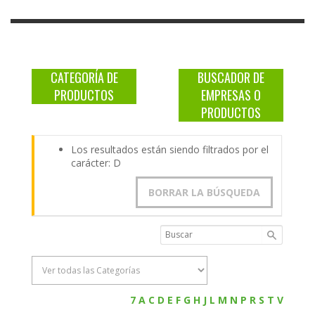
CATEGORÍA DE
BUSCADOR DE
PRODUCTOS
EMPRESAS O
PRODUCTOS
Los resultados están siendo filtrados por el
carácter: D
BORRAR LA BÚSQUEDA
7
A
C
D
E
F
G
H
J
L
M
N
P
R
S
T
V