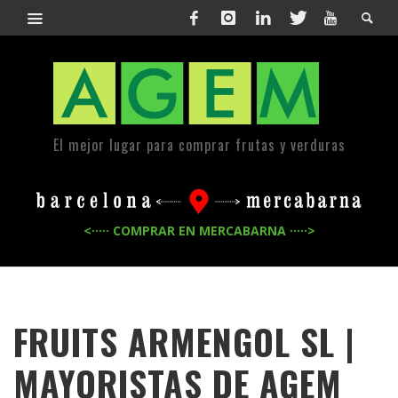
El mejor lugar para comprar frutas y verduras
<····· COMPRAR EN MERCABARNA ·····>
FRUITS ARMENGOL SL |
MAYORISTAS DE
AGEM