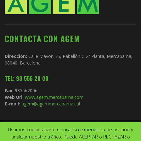
CONTACTA CON AGEM
Dirección:
Calle Mayor, 75, Pabellón G 2ª Planta, Mercabarna,
08040, Barcelona
TEL: 93 556 20 00
Fax:
935562006
Web Url:
www.agem.mercabarna.com
E-mail:
agem@agemmercabarna.cat
Usamos cookies para mejorar su experiencia de usuario y
Copyright © 2021.
AGEM
. Todos los derechos reservados. Diseño de
analizar nuestro tráfico. Puede ACEPTAR o RECHAZAR o