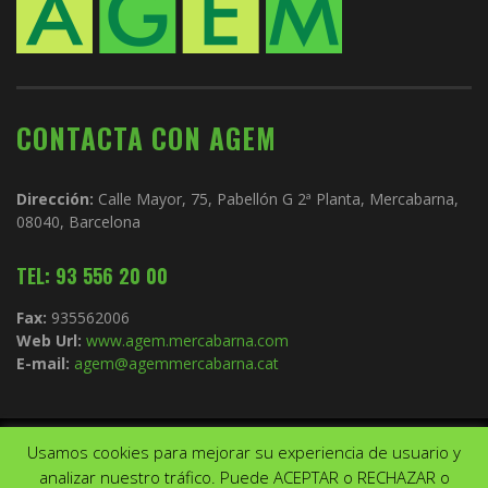
CONTACTA CON AGEM
Dirección:
Calle Mayor, 75, Pabellón G 2ª Planta, Mercabarna,
08040, Barcelona
TEL: 93 556 20 00
Fax:
935562006
Web Url:
www.agem.mercabarna.com
E-mail:
agem@agemmercabarna.cat
Usamos cookies para mejorar su experiencia de usuario y
Copyright © 2021.
AGEM
. Todos los derechos reservados. Diseño de
analizar nuestro tráfico. Puede ACEPTAR o RECHAZAR o