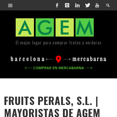
El mejor lugar para comprar frutas y verduras
<····· COMPRAR EN MERCABARNA ·····>
FRUITS PERALS, S.L. |
MAYORISTAS DE
AGEM