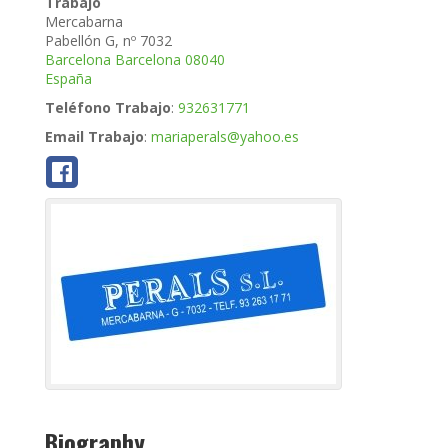
Trabajo
Mercabarna
Pabellón G, nº 7032
Barcelona
Barcelona
08040
España
Teléfono Trabajo
:
932631771
Email Trabajo
:
mariaperals@yahoo.es
Biography