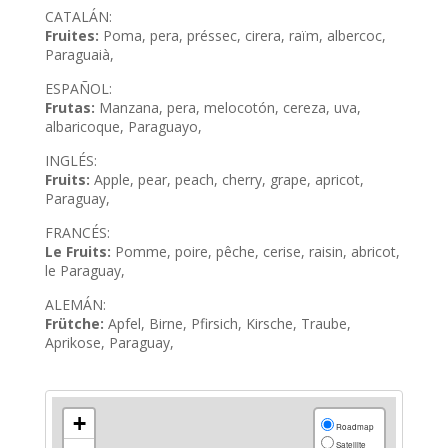
CATALÁN:
Fruites:
Poma, pera, préssec, cirera, raïm, albercoc,
Paraguaià,
ESPAÑOL:
Frutas:
Manzana, pera, melocotón, cereza, uva,
albaricoque, Paraguayo,
INGLÉS:
Fruits:
Apple, pear, peach, cherry, grape, apricot,
Paraguay,
FRANCÉS:
Le Fruits:
Pomme, poire, pêche, cerise, raisin, abricot,
le Paraguay,
ALEMÁN:
Frütche:
Apfel, Birne, Pfirsich, Kirsche, Traube,
Aprikose, Paraguay,
+
Roadmap
Satellite