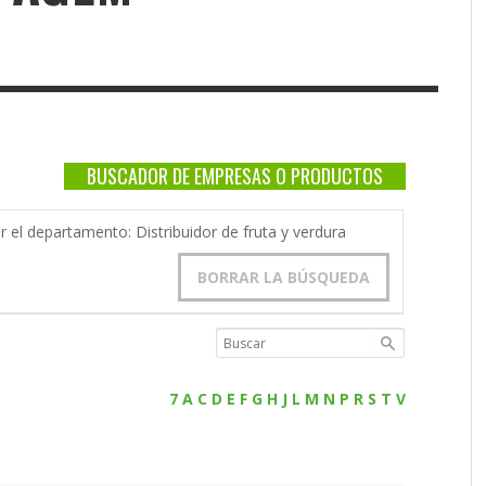
BUSCADOR DE EMPRESAS O PRODUCTOS
r el departamento: Distribuidor de fruta y verdura
BORRAR LA BÚSQUEDA
7
A
C
D
E
F
G
H
J
L
M
N
P
R
S
T
V