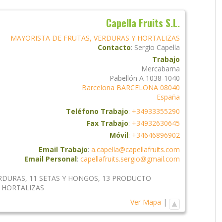
Capella Fruits S.L.
MAYORISTA DE FRUTAS, VERDURAS Y HORTALIZAS
Contacto
:
Sergio
Capella
Trabajo
Mercabarna
Pabellón A 1038-1040
Barcelona
BARCELONA
08040
España
Teléfono Trabajo
:
+34933355290
Fax Trabajo
:
+34932630645
Móvil
:
+34646896902
Email Trabajo
:
a.capella@capellafruits.com
Email Personal
:
capellafruits.sergio@gmail.com
ERDURAS
,
11 SETAS Y HONGOS
,
13 PRODUCTO
 HORTALIZAS
Ver Mapa
|