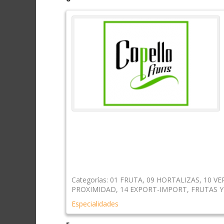
Categorías:
01 FRUTA
,
09 HORTALIZAS
,
10 V
PROXIMIDAD
,
14 EXPORT-IMPORT
,
FRUTAS Y
Especialidades