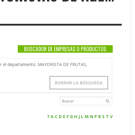
BUSCADOR DE EMPRESAS O PRODUCTOS
 por el departamento: MAYORISTA DE FRUTAS,
BORRAR LA BÚSQUEDA
7
A
C
D
E
F
G
H
J
L
M
N
P
R
S
T
V