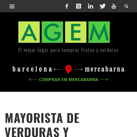
El mejor lugar para comprar frutas y verduras
<····· COMPRAR EN MERCABARNA ·····>
MAYORISTA DE
VERDURAS Y