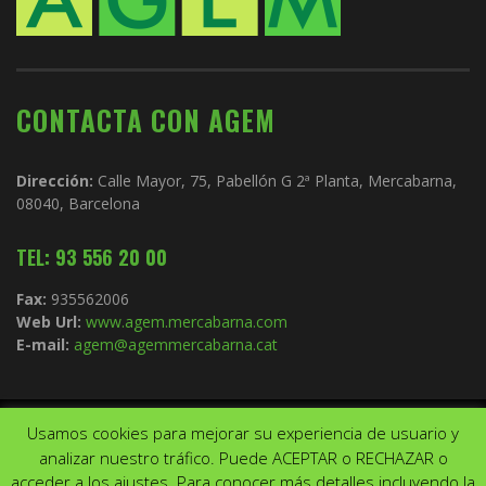
CONTACTA CON AGEM
Dirección:
Calle Mayor, 75, Pabellón G 2ª Planta, Mercabarna,
08040, Barcelona
TEL: 93 556 20 00
Fax:
935562006
Web Url:
www.agem.mercabarna.com
E-mail:
agem@agemmercabarna.cat
Usamos cookies para mejorar su experiencia de usuario y
Copyright © 2021.
AGEM
. Todos los derechos reservados. Diseño de
analizar nuestro tráfico. Puede ACEPTAR o RECHAZAR o
Aviso Legal
Política de privacidad
acceder a los ajustes. Para conocer más detalles incluyendo la