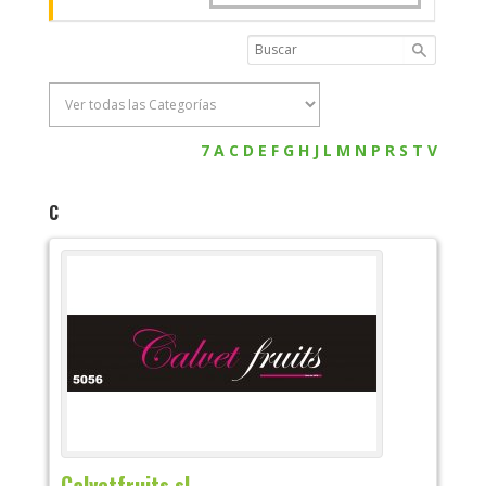
7
A
C
D
E
F
G
H
J
L
M
N
P
R
S
T
V
C
Calvetfruits sl