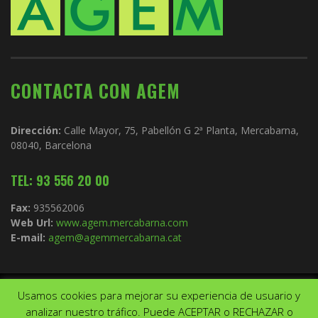
CONTACTA CON AGEM
Dirección:
Calle Mayor, 75, Pabellón G 2ª Planta, Mercabarna,
08040, Barcelona
TEL: 93 556 20 00
Fax:
935562006
Web Url:
www.agem.mercabarna.com
E-mail:
agem@agemmercabarna.cat
Usamos cookies para mejorar su experiencia de usuario y
Copyright © 2021.
AGEM
. Todos los derechos reservados. Diseño de
analizar nuestro tráfico. Puede ACEPTAR o RECHAZAR o