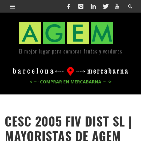
El mejor lugar para comprar frutas y verduras
<····· COMPRAR EN MERCABARNA ·····>
CESC 2005 FIV DIST SL |
MAYORISTAS DE
AGEM