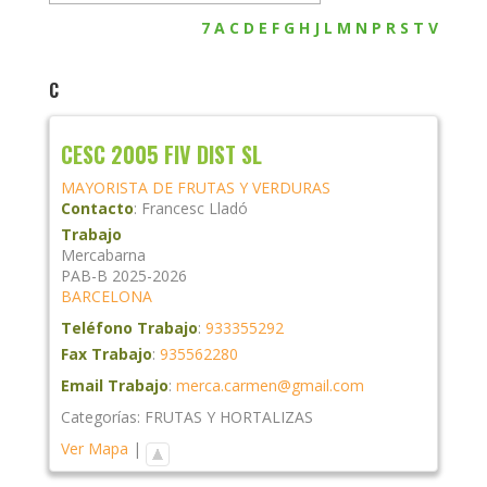
7
A
C
D
E
F
G
H
J
L
M
N
P
R
S
T
V
C
CESC 2005 FIV DIST SL
MAYORISTA DE FRUTAS Y VERDURAS
Contacto
:
Francesc
Lladó
Trabajo
Mercabarna
PAB-B 2025-2026
BARCELONA
Teléfono Trabajo
:
933355292
Fax Trabajo
:
935562280
Email Trabajo
:
merca.carmen@gmail.com
Categorías:
FRUTAS Y HORTALIZAS
Ver Mapa
|