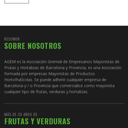
RESUMEN
SOBRE NOSOTROS
AGEM es la Asociación Gremial de Empresarios Mayoristas de
Frutas y Hortalizas de Barcelona y Provincia, es una Asociación
formada por empresas Mayoristas de Productos
Hortofrutícolas. Se puede adherir cualquier empresa de
Barcelona y / o Provincia que comercialice como mayorista
cualquier tipo de frutas, verduras y hortalizas.
MÁS DE 30 AÑOS DE
FRUTAS Y VERDURAS