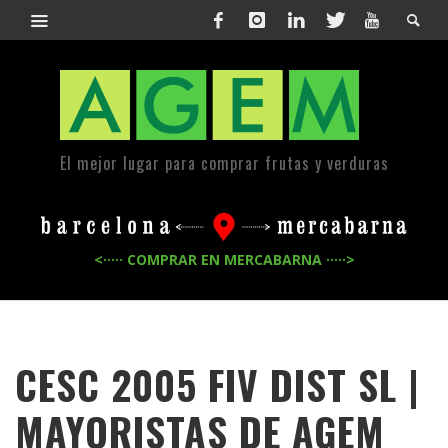
El mejor lugar para comprar frutas y verduras
<····· COMPRAR EN MERCABARNA ·····>
CESC 2005 FIV DIST SL |
MAYORISTAS DE
AGEM