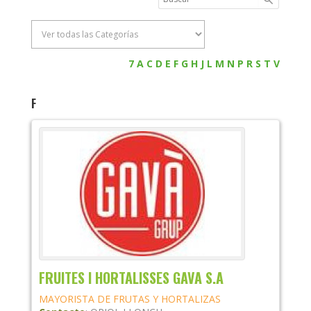
7
A
C
D
E
F
G
H
J
L
M
N
P
R
S
T
V
F
FRUITES I HORTALISSES GAVA S.A
MAYORISTA DE FRUTAS Y HORTALIZAS