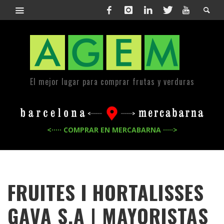
El mejor lugar para comprar frutas y verduras
<····· COMPRAR EN MERCABARNA ·····>
FRUITES I HORTALISSES
GAVA S.A | MAYORISTAS