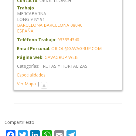
Contacto
:
ORIOL
LLONCH
Trabajo
MERCABARNA
LONG 9 Nº 91
BARCELONA
BARCELONA
08040
ESPAÑA
Teléfono Trabajo
:
933354340
Email Personal
:
ORIOL@GAVAGRUP.COM
Página web
:
GAVAGRUP WEB
Categorías:
FRUTAS Y HORTALIZAS
Especialidades
Ver Mapa
|
Compartir esto
Facebook
Twitter
LinkedIn
WhatsApp
Email
Telegram