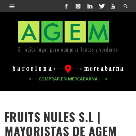
El mejor lugar para comprar frutas y verduras
<····· COMPRAR EN MERCABARNA ·····>
FRUITS NULES S.L |
MAYORISTAS DE
AGEM