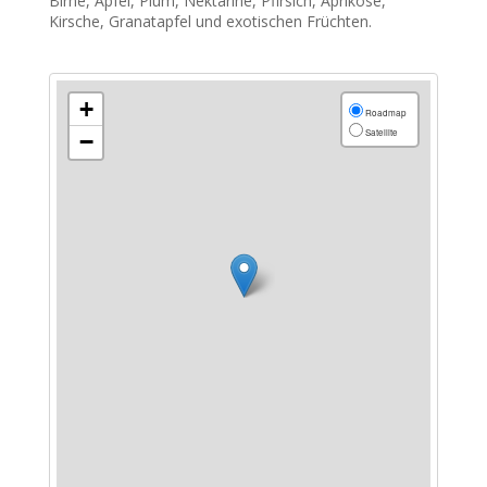
Birne, Apfel, Plum, Nektarine, Pfirsich, Aprikose,
Kirsche, Granatapfel und exotischen Früchten.
+
Roadmap
Satellite
−