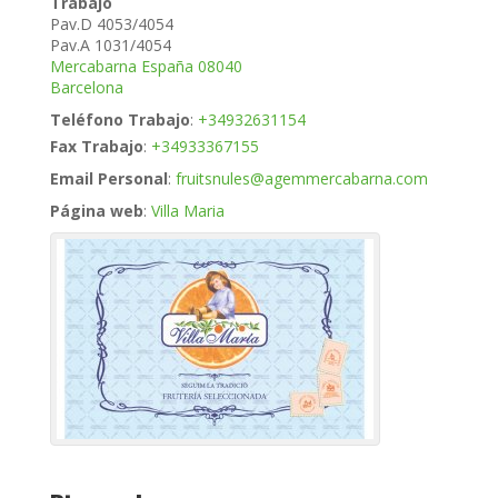
Trabajo
Pav.D 4053/4054
Pav.A 1031/4054
Mercabarna
España
08040
Barcelona
Teléfono Trabajo
:
+34932631154
Fax Trabajo
:
+34933367155
Email Personal
:
fruitsnules@agemmercabarna.com
Página web
:
Villa Maria