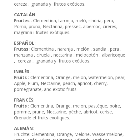
cereza, granada y frutos exóticos.
CATALÁN
:
Fruites
: Clementina, taronja, meló, síndria, pera,
Poma, pruna, Nectarina, préssec, albercoc, cireres,
magrana i fruites exòtiques.
ESPAÑOL:
Frutas:
Clementina , naranja , melón , sandia , pera ,
manzana , ciruela , nectarina , melocotón , albaricoque
, cereza , granada y frutos exóticos.
INGLÉS:
Fruits
: Clementina, Orange, melon, watermelon, pear,
Apple, Plum, Nectarine, peach, apricot, cherry,
pomegranate, and exotic fruits.
FRANCÉS
:
Fruits
: Clementina, Orange, melon, pastèque, poire,
pomme, prune, Nectarine, pêche, abricot, cerise,
Grenade et fruits exotiques.
ALEMÁN
:
Früchte: Clementina, Orange, Melone, Wassermelone,