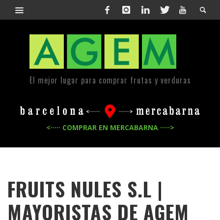
El mejor lugar para comprar frutas y verduras
<····· COMPRAR EN MERCABARNA ·····>
FRUITS NULES S.L |
MAYORISTAS DE
AGEM