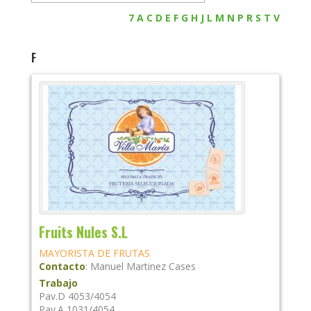
7
A
C
D
E
F
G
H
J
L
M
N
P
R
S
T
V
F
Fruits Nules S.L
MAYORISTA DE FRUTAS
Contacto
:
Manuel Martinez Cases
Trabajo
Pav.D 4053/4054
Pav.A 1031/4054