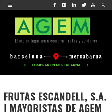
El mejor lugar para comprar frutas y verduras
<····· COMPRAR EN MERCABARNA ·····>
FRUTAS ESCANDELL, S.A.
| MAYORISTAS DE
AGEM