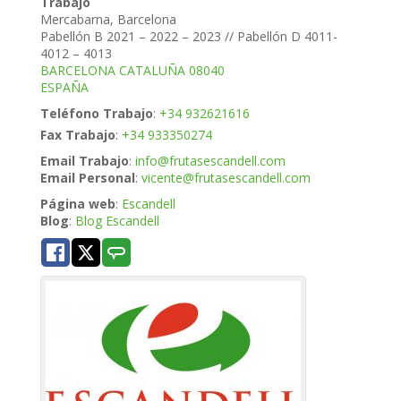
Trabajo
Mercabarna, Barcelona
Pabellón B 2021 – 2022 – 2023 // Pabellón D 4011-
4012 – 4013
BARCELONA
CATALUÑA
08040
ESPAÑA
Teléfono Trabajo
:
+34 932621616
Fax Trabajo
:
+34 933350274
Email Trabajo
:
info@frutasescandell.com
Email Personal
:
vicente@frutasescandell.com
Página web
:
Escandell
Blog
:
Blog Escandell