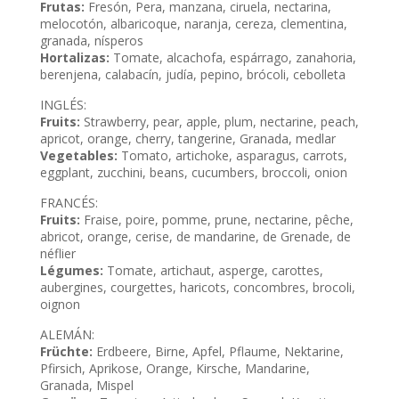
Frutas:
Fresón, Pera, manzana, ciruela, nectarina,
melocotón, albaricoque, naranja, cereza, clementina,
granada, nísperos
Hortalizas:
Tomate, alcachofa, espárrago, zanahoria,
berenjena, calabacín, judía, pepino, brócoli, cebolleta
INGLÉS:
Fruits:
Strawberry, pear, apple, plum, nectarine, peach,
apricot, orange, cherry, tangerine, Granada, medlar
Vegetables:
Tomato, artichoke, asparagus, carrots,
eggplant, zucchini, beans, cucumbers, broccoli, onion
FRANCÉS:
Fruits:
Fraise, poire, pomme, prune, nectarine, pêche,
abricot, orange, cerise, de mandarine, de Grenade, de
néflier
Légumes:
Tomate, artichaut, asperge, carottes,
aubergines, courgettes, haricots, concombres, brocoli,
oignon
ALEMÁN:
Früchte:
Erdbeere, Birne, Apfel, Pflaume, Nektarine,
Pfirsich, Aprikose, Orange, Kirsche, Mandarine,
Granada, Mispel