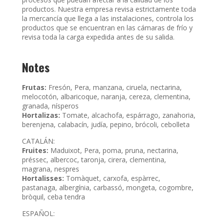
productos. Nuestra empresa revisa estrictamente toda
la mercancía que llega a las instalaciones, controla los
productos que se encuentran en las cámaras de frío y
revisa toda la carga expedida antes de su salida.
Notes
Frutas:
Fresón, Pera, manzana, ciruela, nectarina,
melocotón, albaricoque, naranja, cereza, clementina,
granada, nísperos
Hortalizas:
Tomate, alcachofa, espárrago, zanahoria,
berenjena, calabacín, judía, pepino, brócoli, cebolleta
CATALÁN:
Fruites:
Maduixot, Pera, poma, pruna, nectarina,
préssec, albercoc, taronja, cirera, clementina,
magrana, nespres
Hortalisses:
Tomàquet, carxofa, espàrrec,
pastanaga, albergínia, carbassó, mongeta, cogombre,
bròquil, ceba tendra
ESPAÑOL: