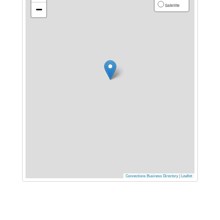
Satellite
−
Connections Business Directory
|
Leaflet