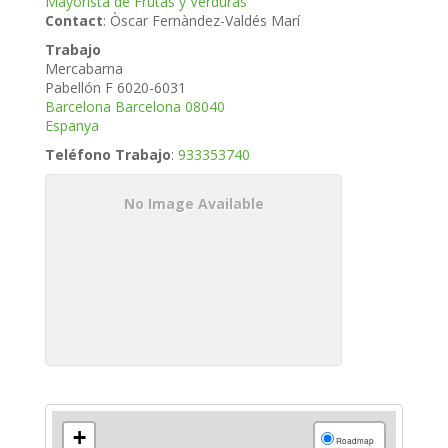
Mayorista de Frutas y Verduras
Contact
:
Òscar
Fernàndez-Valdés Marí
Trabajo
Mercabarna
Pabellón F 6020-6031
Barcelona
Barcelona
08040
Espanya
Teléfono Trabajo
:
933353740
No Image Available
+
Roadmap