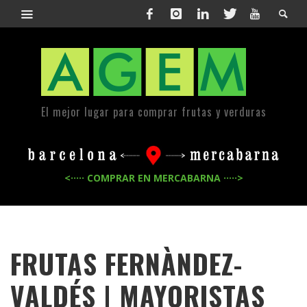
El mejor lugar para comprar frutas y verduras
<····· COMPRAR EN MERCABARNA ·····>
FRUTAS FERNÀNDEZ-
VALDÉS | MAYORISTAS