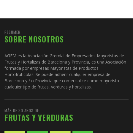
RESUMEN
SOBRE NOSOTROS
AGEM es la Asociación Gremial de Empresarios Mayoristas de
Frutas y Hortalizas de Barcelona y Provincia, es una Asociación
formada por empresas Mayoristas de Productos
Hortofrutícolas. Se puede adherir cualquier empresa de
Barcelona y / o Provincia que comercialice como mayorista
cualquier tipo de frutas, verduras y hortalizas.
MÁS DE 30 AÑOS DE
FRUTAS Y VERDURAS