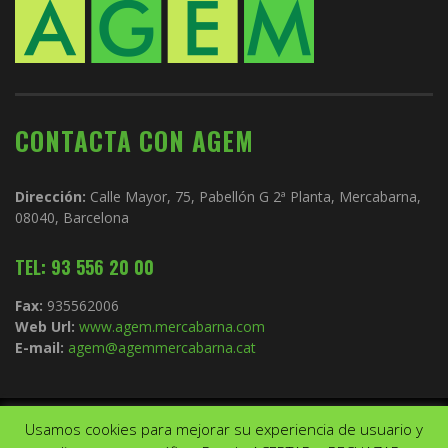
CONTACTA CON AGEM
Dirección:
Calle Mayor, 75, Pabellón G 2ª Planta, Mercabarna,
08040, Barcelona
TEL: 93 556 20 00
Fax:
935562006
Web Url:
www.agem.mercabarna.com
E-mail:
agem@agemmercabarna.cat
Usamos cookies para mejorar su experiencia de usuario y
Copyright © 2021.
AGEM
. Todos los derechos reservados. Diseño de