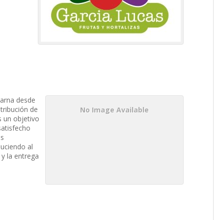
barna desde
tribución de
No Image Available
 un objetivo
satisfecho
os
duciendo al
y la entrega