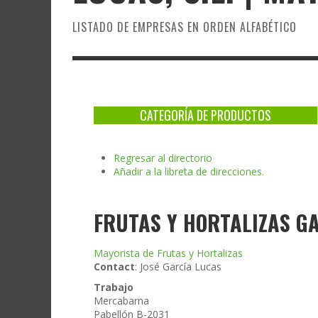
LISTADO DE EMPRESAS EN ORDEN ALFABÉTICO
CATEGORÍA DE PRODUCTOS
Regresar al directorio
Añadir a la libreta de direcciones.
FRUTAS Y HORTALIZAS GA
Mayorista de Frutas y Hortalizas
Contact
:
José
García Lucas
Trabajo
Mercabarna
Pabellón B-2031