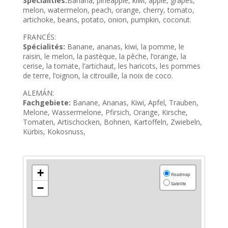
Specialities:
Banana, pineapple, kiwi, apple, grapes,
melon, watermelon, peach, orange, cherry, tomato,
artichoke, beans, potato, onion, pumpkin, coconut.
FRANCÉS:
Spécialités:
Banane, ananas, kiwi, la pomme, le
raisin, le melon, la pastèque, la pêche, l’orange, la
cerise, la tomate, l’artichaut, les haricots, les pommes
de terre, l’oignon, la citrouille, la noix de coco.
ALEMÁN:
Fachgebiete:
Banane, Ananas, Kiwi, Apfel, Trauben,
Melone, Wassermelone, Pfirsich, Orange, Kirsche,
Tomaten, Artischocken, Bohnen, Kartoffeln, Zwiebeln,
Kürbis, Kokosnuss,
+
Roadmap
Satellite
−