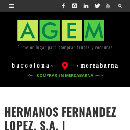
El mejor lugar para comprar frutas y verduras
<····· COMPRAR EN MERCABARNA ·····>
HERMANOS FERNANDEZ
LOPEZ, S.A. |